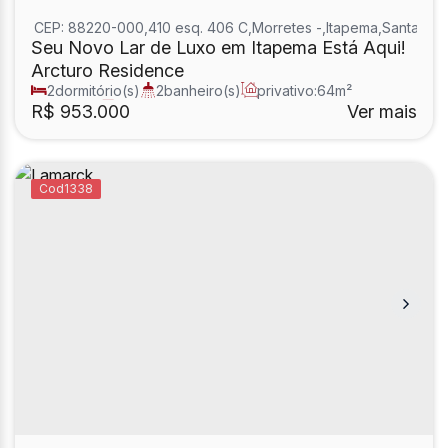
CEP: 88220-000
,
410 esq. 406 C
,
Morretes
,
Itapema
,
Santa Cat
Seu Novo Lar de Luxo em Itapema Está Aqui!
Arcturo Residence
2
dormitório(s)
2
banheiro(s)
privativo:
64m²
1
sala(s)
1
suíte(s)
R$
953.000
Ver mais
1338