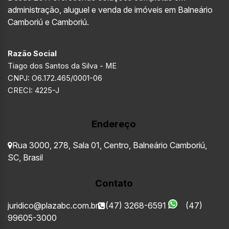
administração, aluguel e venda de imóveis em Balneário
Camboriú e Camboriú.
Razão Social
Tiago dos Santos da Silva - ME
CNPJ: O6.172.465/0001-06
CRECI: 4225-J
Endereço
Rua 3000
,
278
,
Sala 01
,
Centro
,
Balneário Camboriú
,
SC
,
Brasil
Contato
juridico@plazabc.com.br
(47) 3268-6591
(47)
99605-3000