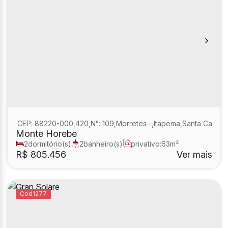
CEP: 88220-000
,
420
,
N°:
109
,
Morretes
,
Itapema
,
Santa Catarin
Monte Horebe
2
dormitório(s)
2
banheiro(s)
privativo:
63m²
2
sala(s)
1
suíte(s)
R$
805.456
Ver mais
1277