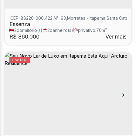
CEP: 88220-000
,
422
,
N°:
93
,
Morretes
,
Itapema
,
Santa Catarina
Essenza
2
dormitório(s)
2
banheiro(s)
privativo:
70m²
2
sala(s)
2
suíte(s)
R$
860.000
Ver mais
1341