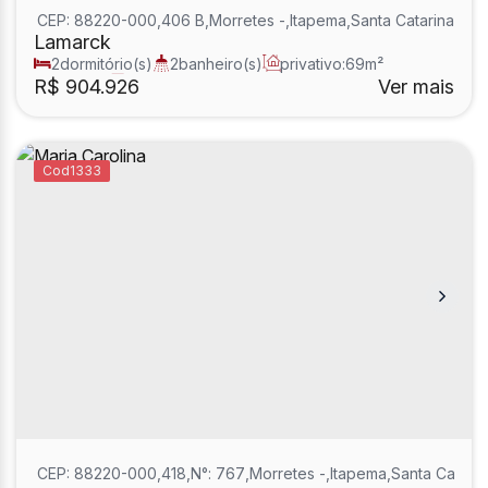
CEP: 88220-000
,
406 B
,
Morretes
,
Itapema
,
Santa Catarina
,
Bras
Lamarck
2
dormitório(s)
2
banheiro(s)
privativo:
69m²
1
sala(s)
2
suíte(s)
R$
904.926
Ver mais
1333
CEP: 88220-000
,
418
,
N°:
767
,
Morretes
,
Itapema
,
Santa Catarin