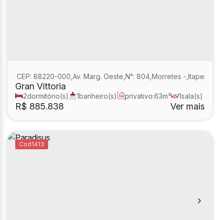
CEP: 88220-000
,
Av. Marg. Oeste
,
N°:
804
,
Morretes
,
Itapema
,
S
Gran Vittoria
2
dormitório(s)
1
banheiro(s)
privativo:
63m²
1
sala(s)
1
suíte(s)
R$
885.838
Ver mais
1413