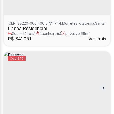
CEP: 88220-000
,
406 E
,
N°:
744
,
Morretes
,
Itapema
,
Santa Cata
Lisboa Residencial
2
dormitório(s)
2
banheiro(s)
privativo:
69m²
2
sala(s)
2
suíte(s)
R$
841.051
Ver mais
1376