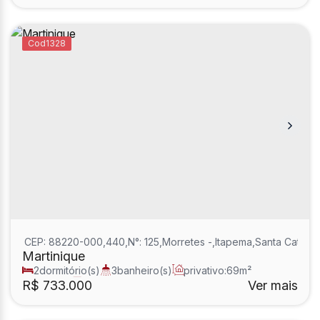
1328
CEP: 88220-000
,
440
,
N°:
125
,
Morretes
,
Itapema
,
Santa Catarin
Martinique
2
dormitório(s)
3
banheiro(s)
privativo:
69m²
1
sala(s)
2
suíte(s)
R$
733.000
Ver mais