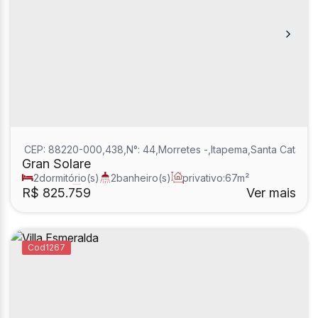
CEP: 88220-000
,
438
,
N°:
44
,
Morretes
,
Itapema
,
Santa Catarina
Gran Solare
2
dormitório(s)
2
banheiro(s)
privativo:
67m²
1
sala(s)
1
suíte(s)
R$
825.759
Ver mais
1267