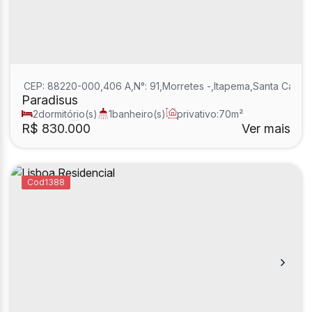
CEP: 88220-000
,
406 A
,
N°:
91
,
Morretes
,
Itapema
,
Santa Catari
Paradisus
2
dormitório(s)
1
banheiro(s)
privativo:
70m²
1
sala(s)
1
suíte(s)
R$
830.000
Ver mais
1388