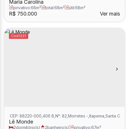
Maria Carolina
privativo:
68m²
total:
68m²
útil:
68m²
R$
750.000
Ver mais
1331
CEP: 88220-000
,
406 B
,
N°:
82
,
Morretes
,
Itapema
,
Santa Catari
Lê Monde
2
dormitório(s)
2
banheiro(s)
privativo:
67m²