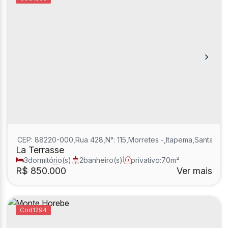
CEP: 88220-000
,
Rua 428
,
N°:
115
,
Morretes
,
Itapema
,
Santa Cat
La Terrasse
3
dormitório(s)
2
banheiro(s)
privativo:
70m²
2
sala(s)
1
suíte(s)
R$
850.000
Ver mais
1294