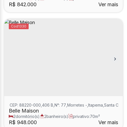
1
sala(s)
2
suíte(s)
R$
842.000
Ver mais
1330
CEP: 88220-000
,
406 B
,
N°:
77
,
Morretes
,
Itapema
,
Santa Catar
Belle Maison
2
dormitório(s)
2
banheiro(s)
privativo:
70m²
1
sala(s)
2
suíte(s)
R$
948.000
Ver mais