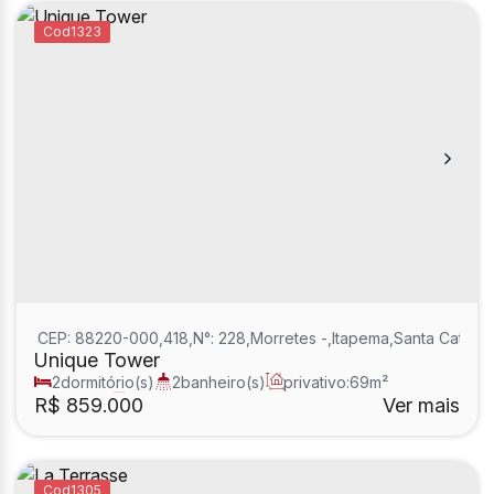
1323
CEP: 88220-000
,
418
,
N°:
228
,
Morretes
,
Itapema
,
Santa Catarin
Unique Tower
2
dormitório(s)
2
banheiro(s)
privativo:
69m²
1
sala(s)
2
suíte(s)
R$
859.000
Ver mais
1305