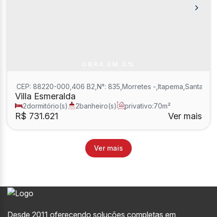
OBRA EM 5%
CEP: 88220-000
,
406 B2
,
N°:
835
,
Morretes
,
Itapema
,
Santa Cat
Villa Esmeralda
2
dormitório(s)
2
banheiro(s)
privativo:
70m²
1
sala(s)
1
suíte(s)
R$
731.621
Ver mais
Desde 2011 oferecendo soluções completas em