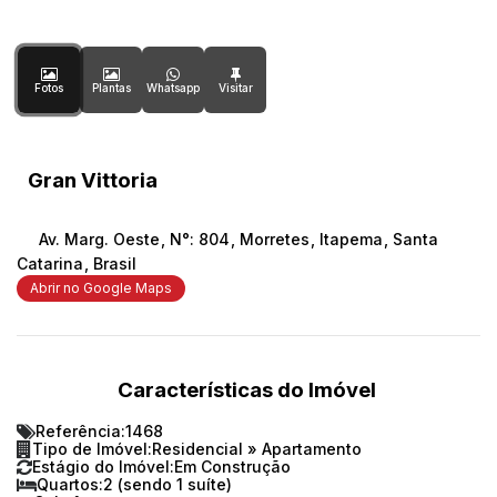
Fotos
Plantas
Whatsapp
Gran Vittoria
Av. Marg. Oeste
,
N°:
804
,
Morretes
,
Itapema
,
Santa
Catarina
,
Brasil
Abrir no Google Maps
Características do Imóvel
Referência:
1468
Tipo de Imóvel:
Residencial
»
Apartamento
Estágio do Imóvel:
Em Construção
Quartos:
2 (sendo 1 suíte)