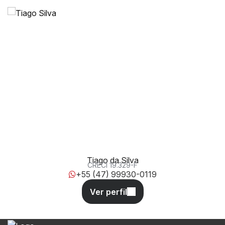
408, 505, 88220-000, Morretes, Itapema, Santa Catarina,
Brasil
Tiago da Silva
CRECI
19.329-F
+55 (47) 99930-0119