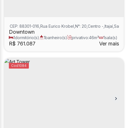
CEP: 88301-016
,
Rua Eurico Krobel
,
N°:
20
,
Centro
,
Itajaí
,
Santa C
Downtown
1
dormitório(s)
1
banheiro(s)
privativo:
46m²
1
sala(s)
1
suíte(s)
R$
761.087
Ver mais
1084