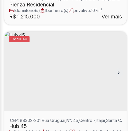
Pienza Residencial
1
dormitório(s)
1
banheiro(s)
privativo:
107m²
1
sala(s)
1
suíte(s)
R$
1.215.000
Ver mais
1048
CEP: 88302-201
,
Rua Uruguai
,
N°:
45
,
Centro
,
Itajaí
,
Santa Catari
Hub 45