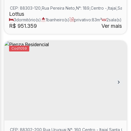
CEP: 88303-120
,
Rua Pereira Neto
,
N°:
189
,
Centro
,
Itajaí
,
Santa 
Lottus
3
dormitório(s)
1
banheiro(s)
privativo:
83m²
2
sala(s)
1
suíte(s)
R$
951.359
Ver mais
1059
CEP: 88302-200
,
Rua Uruguai
,
N°:
160
,
Centro
,
Itajaí
,
Santa Catar