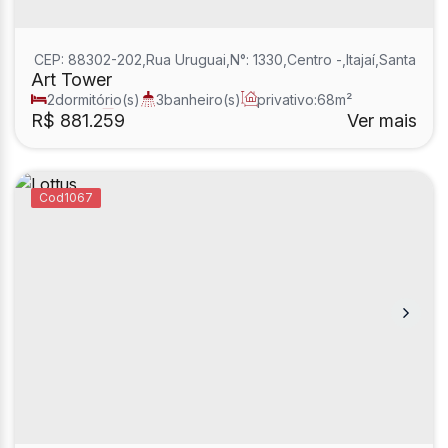
CEP: 88302-202
,
Rua Uruguai
,
N°:
1330
,
Centro
,
Itajaí
,
Santa Cata
Art Tower
2
dormitório(s)
3
banheiro(s)
privativo:
68m²
1
sala(s)
2
suíte(s)
R$
881.259
Ver mais
1067