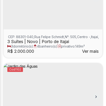
CEP: 88301-040
,
Rua Felipe Schmidt
,
N°:
505
,
Centro
,
Itajaí
,
Sant
3 Suítes | Novo | Porto de Itajai
3
dormitório(s)
4
banheiro(s)
privativo:
149m²
1
sala(s)
3
suíte(s)
R$
2.000.000
Ver mais
1102