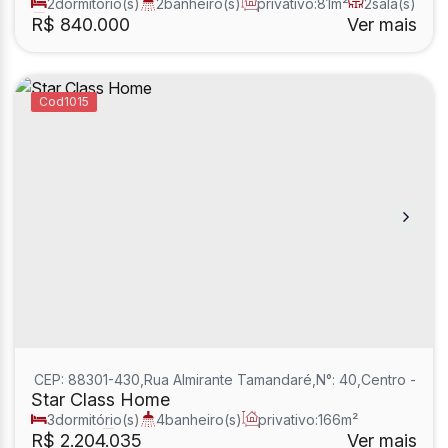
2
dormitório(s)
2
banheiro(s)
privativo:
81m²
2
sala(s)
1
suíte(s)
R$
840.000
Ver mais
1015
CEP: 88301-430
,
Rua Almirante Tamandaré
,
N°:
40
,
Centro
,
Itaja
Star Class Home
3
dormitório(s)
4
banheiro(s)
privativo:
166m²
2
sala(s)
3
suíte(s)
R$
2.204.035
Ver mais