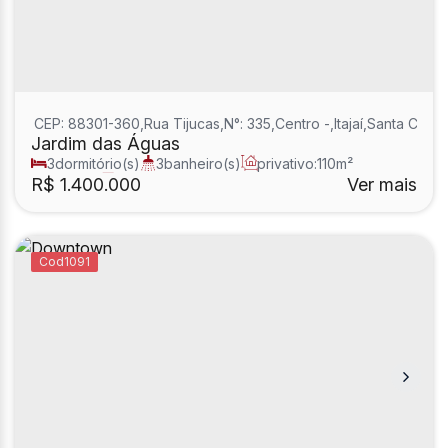
CEP: 88301-360
,
Rua Tijucas
,
N°:
335
,
Centro
,
Itajaí
,
Santa Catar
Jardim das Águas
3
dormitório(s)
3
banheiro(s)
privativo:
110m²
1
sala(s)
1
suíte(s)
R$
1.400.000
Ver mais
1091