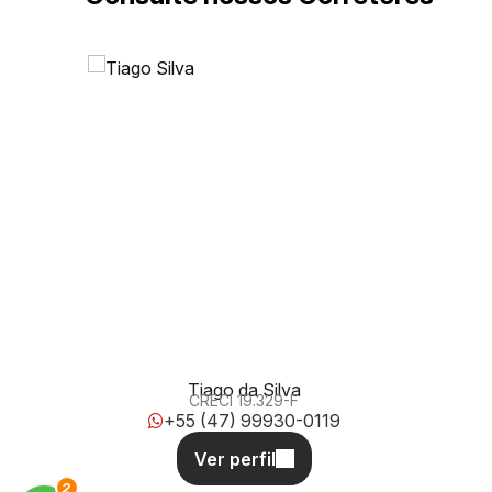
Rua Uruguai, 45, 88302-201, Centro, Itajaí, Santa
Catarina, Brasil
Tiago da Silva
CRECI
19.329-F
+55 (47) 99930-0119
3