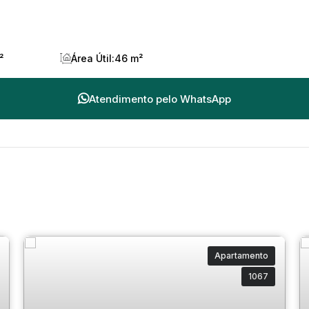
²
Área Útil:
46 m²
Atendimento pelo
WhatsApp
Apartamento
1067