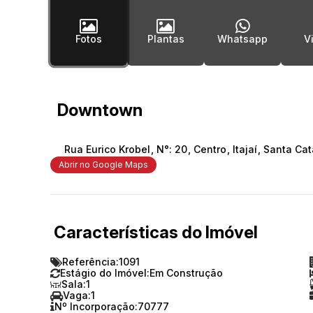
Fotos
Plantas
Whatsapp
Downtown
Rua Eurico Krobel
,
N°:
20
,
Centro
,
Itajaí
,
Santa Cat
Abrir no Google Maps
Características do Imóvel
Referência:
1091
Estágio do Imóvel:
Em Construção
Sala:
1
Vaga:
1
Nº Incorporação:
70777