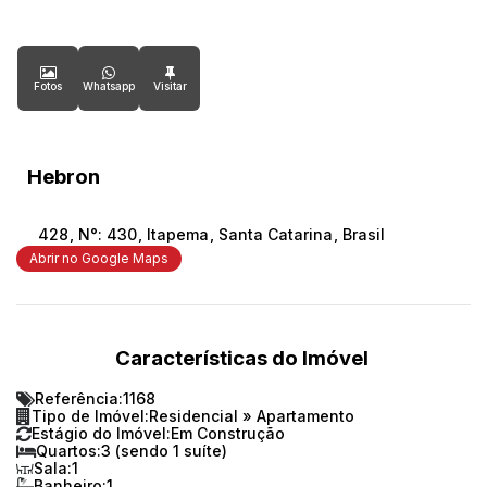
Fotos
Whatsapp
Hebron
428
,
N°:
430
,
Itapema
,
Santa Catarina
,
Brasil
Abrir no Google Maps
Características do Imóvel
Referência:
1168
Tipo de Imóvel:
Residencial
»
Apartamento
Estágio do Imóvel:
Em Construção
Quartos:
3 (sendo 1 suíte)
Sala:
1
Banheiro:
1