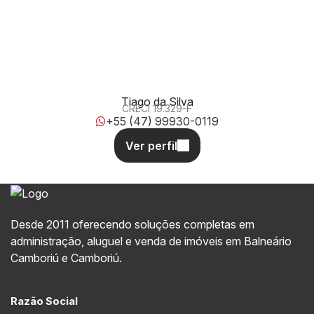
432 e 434, SN, 88220-000, Morretes, Itapema, Santa
Catarina, Brasil
Tiago da Silva
CRECI
19.329-F
+55 (47) 99930-0119
Desde 2011 oferecendo soluções completas em
administração, aluguel e venda de imóveis em Balneário
Camboriú e Camboriú.
Razão Social