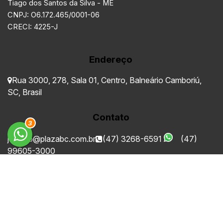
Tiago dos Santos da Silva - ME
CNPJ: O6.172.465/0001-06
CRECI: 4225-J
Endereço
Rua 3000
,
278
,
Sala 01
,
Centro
,
Balneário Camboriú
,
SC
,
Brasil
Contato
3
juridico@plazabc.com.br
(47) 3268-6591
(47)
99605-3000