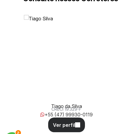
438, 810, 88220-000, Morretes, Itapema, Santa
Catarina, Brasil
Tiago da Silva
CRECI
19.329-F
+55 (47) 99930-0119
3