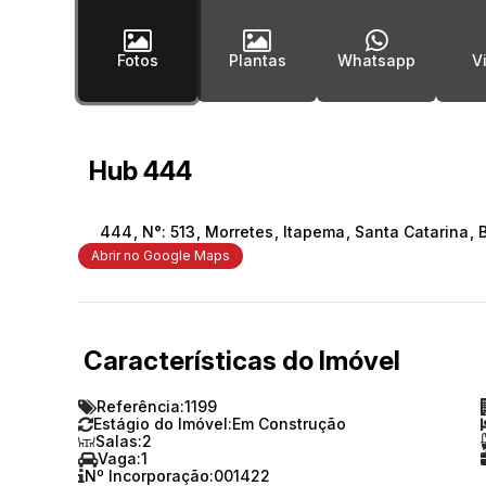
Fotos
Plantas
Whatsapp
Hub 444
444
,
N°:
513
,
Morretes
,
Itapema
,
Santa Catarina
,
B
Abrir no Google Maps
Características do Imóvel
Referência:
1199
Estágio do Imóvel:
Em Construção
Salas:
2
Vaga:
1
Nº Incorporação:
001422