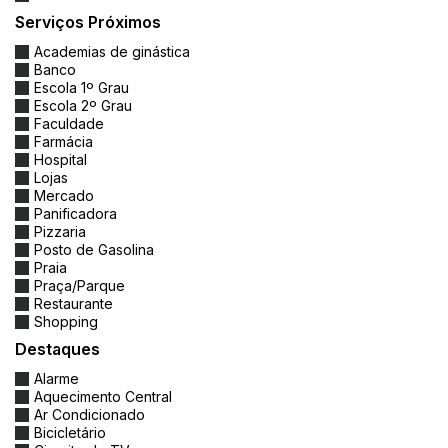
Serviços Próximos
Academias de ginástica
Banco
Escola 1º Grau
Escola 2º Grau
Faculdade
Farmácia
Hospital
Lojas
Mercado
Panificadora
Pizzaria
Posto de Gasolina
Praia
Praça/Parque
Restaurante
Shopping
Destaques
Alarme
Aquecimento Central
Ar Condicionado
Bicicletário