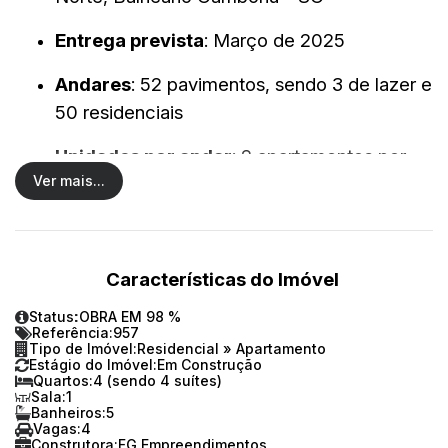
Entrega prevista
:
Março de 2025
Andares
:
52 pavimentos, sendo 3 de lazer e
50 residenciais
Unidades por andar
:
2 apartamentos por
Ver mais...
andar (10º ao 50º andar); 1 apartamento por
andar (51º ao 60º andar)
Área privativa
:
184,30 m²
Características do Imóvel
Dormitórios
:
4 suítes, sendo 1 suíte master
Status:
OBRA EM 98 %
com sala de banho e banheira de imersão
Referência:
957
Tipo de Imóvel:
Residencial
»
Apartamento
Estágio do Imóvel:
Em Construção
Vagas de garagem
:
3 vagas
Quartos:
4 (sendo 4 suítes)
Sala:
1
Banheiros:
5
Diferenciais
:
Living integrado com Endless
Vagas:
4
View, infraestrutura para automação,
Construtora:
FG Empreendimentos