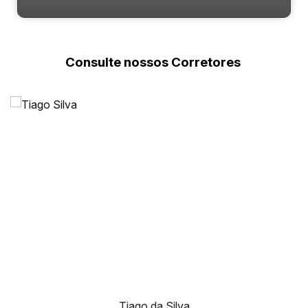
Consulte nossos Corretores
Avenida Atlântica, 5720, 88330-036, Centro, Balneário
Camboriú, Santa Catarina, Brasil
Tiago da Silva