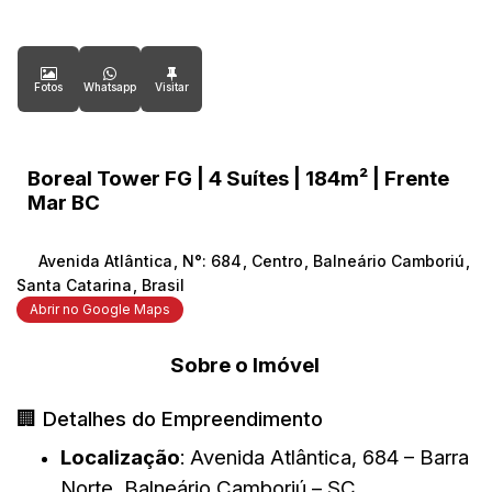
Fotos
Whatsapp
Boreal Tower FG | 4 Suítes | 184m² | Frente
Mar BC
Avenida Atlântica
,
N°:
684
,
Centro
,
Balneário Camboriú
,
Santa Catarina
,
Brasil
Abrir no Google Maps
Sobre o Imóvel
🏢 Detalhes do Empreendimento
Localização
:
Avenida Atlântica, 684 – Barra
Norte, Balneário Camboriú – SC