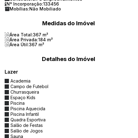
Nº Incorporação:
133456
aspiração central, aquecedor de passagem,
Mobílias:
Não Mobiliado
motorização de persianas e toalheiro
Medidas do Imóvel
aquecido
Área Total:
367 m²
Áreas comuns
:
Piscina adulto e infantil, spa,
Área Privada:
184 m²
Área Útil:
367 m²
sauna, academia, salão de festas, espaço
gourmet, brinquedoteca, playground, quadra
Detalhes do Imóvel
poliesportiva, pub, boate, sala de jogos,
Lazer
bicicletário, portaria 24h e geradores de
energia
Academia
Campo de Futebol
Churrasqueira
Espaço Kids
Piscina
Piscina Aquecida
Piscina Infantil
Quadra Esportiva
Salão de Festas
Salão de Jogos
Sauna