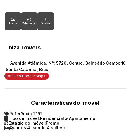
Fotos
Whatsapp
Ibiza Towers
Avenida Atlântica
,
N°:
5720
,
Centro
,
Balneário Camboriú
,
Santa Catarina
,
Brasil
Abrir no Google Maps
Características do Imóvel
Referência:
2192
Tipo de Imóvel:
Residencial
»
Apartamento
Estágio do Imóvel:
Pronto
Quartos:
4 (sendo 4 suítes)