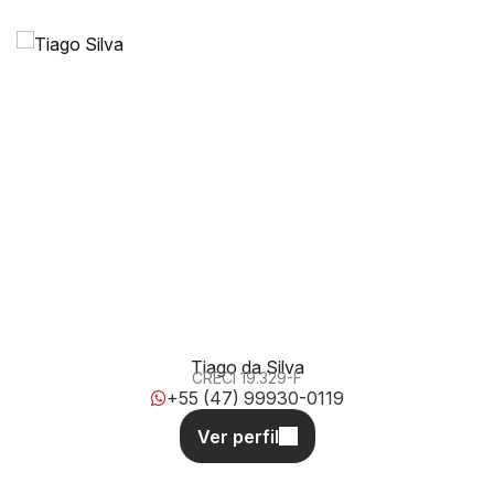
Avenida Atlântica, 4312, 88330-027, Centro, Balneário
Camboriú, Santa Catarina, Brasil
Tiago da Silva
CRECI
19.329-F
+55 (47) 99930-0119