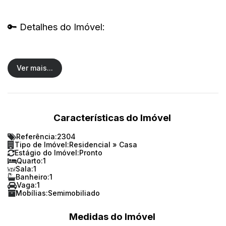
🔑
Detalhes do Imóvel:
🛏️
1 Quarto
Ver mais...
🚽
1 Banheiro
🛋️
Sala aconchegante
Características do Imóvel
🍽️
Cozinha funcional
Referência:
2304
Tipo de Imóvel:
Residencial
»
Casa
🧺
Área de serviço
Estágio do Imóvel:
Pronto
Quarto:
1
Sala:
1
🚗
1 Vaga de garagem
Banheiro:
1
Vaga:
1
Mobílias:
Semimobiliado
🔥
Churrasqueira
Medidas do Imóvel
📏
Área total: 78 m²