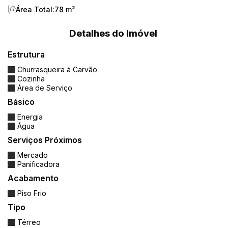
Área Total:
78 m²
Detalhes do Imóvel
🎯
Ideal para:
Estrutura
Churrasqueira á Carvão
- Quem busca praticidade, conforto e ótimo
Cozinha
custo-benefício.
Área de Serviço
Básico
- Investidores ou famílias pequenas que querem
Energia
sair do aluguel.
Água
Serviços Próximos
- Morar com tranquilidade em uma região com
Mercado
fácil acesso a tudo.
Panificadora
Acabamento
Piso Frio
✨
Agende sua visita agora mesmo e venha
Tipo
conhecer essa excelente oportunidade!
Térreo