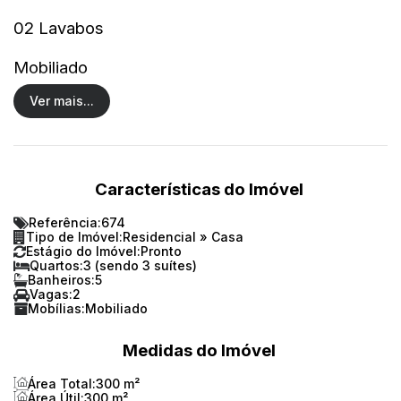
02 Lavabos
Mobiliado
Ver mais...
Churrasqueira a carvão
Características do Imóvel
Referência:
674
Tipo de Imóvel:
Residencial
»
Casa
localizado no centro de Balneário com
Estágio do Imóvel:
Pronto
Quartos:
3 (sendo 3 suítes)
excelente mobiliado e com acabamento.
Banheiros:
5
Vagas:
2
Mobílias:
Mobiliado
Medidas do Imóvel
Área Total:
300 m²
Área Útil:
300 m²