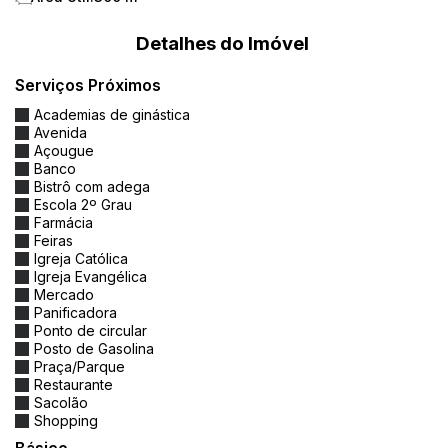
Detalhes do Imóvel
Serviços Próximos
Academias de ginástica
Avenida
Açougue
Banco
Bistrô com adega
Escola 2º Grau
Farmácia
Feiras
Igreja Católica
Igreja Evangélica
Mercado
Panificadora
Ponto de circular
Posto de Gasolina
Praça/Parque
Restaurante
Sacolão
Shopping