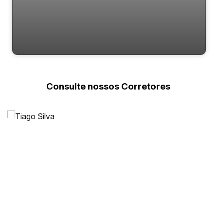
casa bairro dos Estados
Consulte nossos Corretores
Estados, Balneário Camboriú, Santa Catarina, Brasil