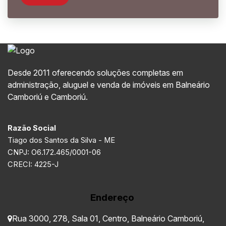
aceitando — especialmente em Balneário Camboriú,
onde os...
Desde 2011 oferecendo soluções completas em
administração, aluguel e venda de imóveis em Balneário
Camboriú e Camboriú.
Razão Social
Tiago dos Santos da Silva - ME
CNPJ: O6.172.465/0001-06
CRECI: 4225-J
Endereço
Rua 3000
,
278
,
Sala 01
,
Centro
,
Balneário Camboriú
,