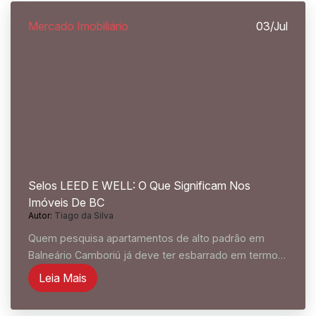
Mercado Imobiliário
03/Jul
Selos LEED E WELL: O Que Significam Nos
Imóveis De BC
Autor:
Tiago da Silva
Quem pesquisa apartamentos de alto padrão em
Balneário Camboriú já deve ter esbarrado em termos
como "certificação LEED" ou "selo WELL" nos
Leia Mais
materiais de lançamentos como Auris Residenze,
Elbrus ou Senna Tower....