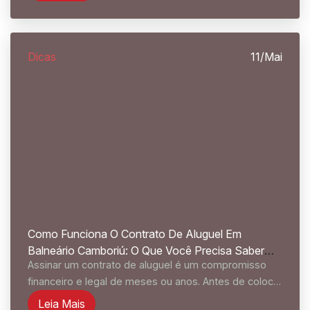
Barra Sul...
Dicas
11/Mai
Como Funciona O Contrato De Aluguel Em
Balneário Camboriú: O Que Você Precisa Saber
Assinar um contrato de aluguel é um compromisso
Antes De Assinar
financeiro e legal de meses ou anos. Antes de colocar
sua assinatura, você precisa entender o que está
Leia Mais