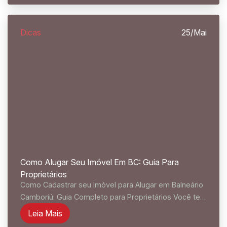
dos arranha-céus da Barra...
Dicas
25/Mai
Como Alugar Seu Imóvel Em BC: Guia Para
Proprietários
Como Cadastrar seu Imóvel para Alugar em Balneário
Camboriú: Guia Completo para Proprietários Você tem
um imóvel em Balneário Camboriú e quer colocá-lo
Leia Mais
para alugar — mas não sabe por onde começar? É