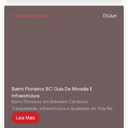
Investir em Imóveis
01/Jun
Bairro Pioneiros BC: Guia De Moradia E
Infraestrutura
Bairro Pioneiros em Balneário Camboriú:
Tranquilidade, Infraestrutura e Qualidade de Vida Nem
todo mundo que escolhe morar em Balneário
Leia Mais
Camboriú quer o agito da Praia Central ou o glamour