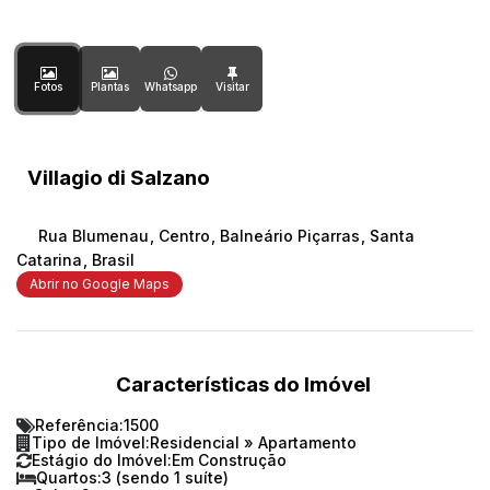
Fotos
Plantas
Whatsapp
Villagio di Salzano
Rua Blumenau
,
Centro
,
Balneário Piçarras
,
Santa
Catarina
,
Brasil
Abrir no Google Maps
Características do Imóvel
Referência:
1500
Tipo de Imóvel:
Residencial
»
Apartamento
Estágio do Imóvel:
Em Construção
Quartos:
3 (sendo 1 suíte)