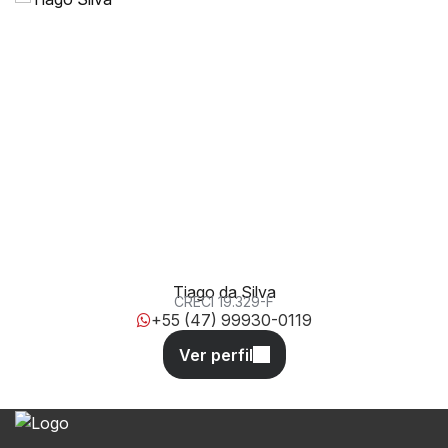
Av. Nereu Ramos, 2038, 88380-000, Centro, Balneário
Piçarras, Santa Catarina, Brasil
Tiago da Silva
CRECI
19.329-F
+55 (47) 99930-0119