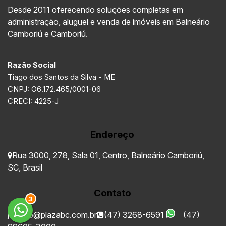
Desde 2011 oferecendo soluções completas em
administração, aluguel e venda de imóveis em Balneário
Camboriú e Camboriú.
Razão Social
Tiago dos Santos da Silva - ME
CNPJ: O6.172.465/0001-06
CRECI: 4225-J
Endereço
Rua 3000
,
278
,
Sala 01
,
Centro
,
Balneário Camboriú
,
SC
,
Brasil
Contato
3
juridico@plazabc.com.br
(47) 3268-6591
(47)