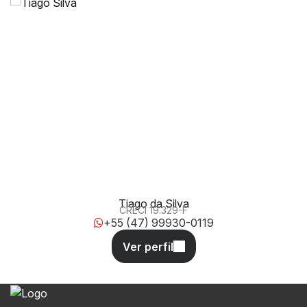
319, SN, 88220-000, Meia Praia, Itapema, Santa Catarina,
Brasil
Tiago da Silva
CRECI
19.329-F
+55 (47) 99930-0119