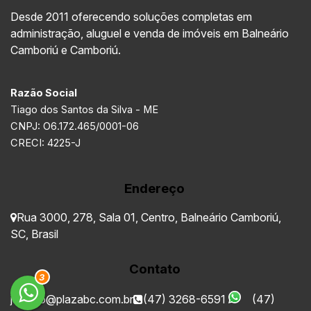
Desde 2011 oferecendo soluções completas em
administração, aluguel e venda de imóveis em Balneário
Camboriú e Camboriú.
Razão Social
Tiago dos Santos da Silva - ME
CNPJ: O6.172.465/0001-06
CRECI: 4225-J
Endereço
Rua 3000
,
278
,
Sala 01
,
Centro
,
Balneário Camboriú
,
SC
,
Brasil
Contato
3
juridico@plazabc.com.br
(47) 3268-6591
(47)