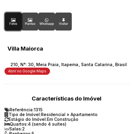
Fotos
Plantas
Whatsapp
Villa Maiorca
210
,
N°:
30
,
Meia Praia
,
Itapema
,
Santa Catarina
,
Brasil
Abrir no Google Maps
Características do Imóvel
Referência:
1315
Tipo de Imóvel:
Residencial
»
Apartamento
Estágio do Imóvel:
Em Construção
Quartos:
4 (sendo 4 suítes)
Salas:
2
Banheiros:
5