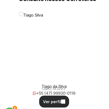
143, 100, 88220-000, Centro, Itapema, Santa Catarina,
Brasil
Tiago da Silva
CRECI
19.329-F
+55 (47) 99930-0119
3