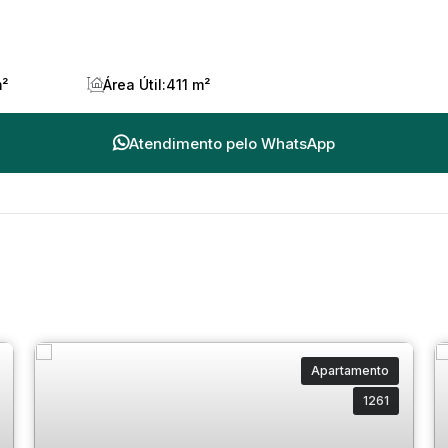
m²
Área Útil:
411 m²
Atendimento pelo
WhatsApp
Apartamento
1261