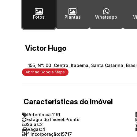
Fotos
Plantas
Whatsapp
Victor Hugo
155
,
N°:
00
,
Centro
,
Itapema
,
Santa Catarina
,
Brasi
Abrir no Google Maps
Características do Imóvel
Referência:
1191
Estágio do Imóvel:
Pronto
Salas:
2
Vagas:
4
Nº Incorporação:
15717