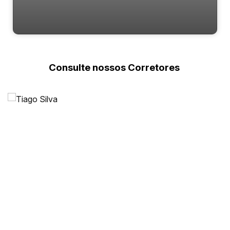
Últimas Unidades
Consulte nossos Corretores
Várzea do Ranchinho (Monte Alegre), Camboriú, Santa
Catarina, Brasil