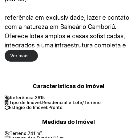
referência em exclusividade, lazer e contato
com a natureza em Balneário Camboriú.
Oferece lotes amplos e casas sofisticadas,
integrados a uma infraestrutura completa e
diferenciada, incluindo campo de golfe
Ver mais...
exclusivo, marina com atracadouros para
barcos, áreas verdes preservadas e espaços
de lazer para todas as idades.
Características do Imóvel
Referência:
2815
Entre os diferenciais estão o campo de golfe
Tipo de Imóvel:
Residencial
»
Lote/Terreno
Estágio do Imóvel:
Pronto
executive course, marina privativa, grande
área de lazer com salão de festas, piscina
Medidas do Imóvel
coberta e ao ar livre, home cinema, saunas,
Terreno:
741 m²