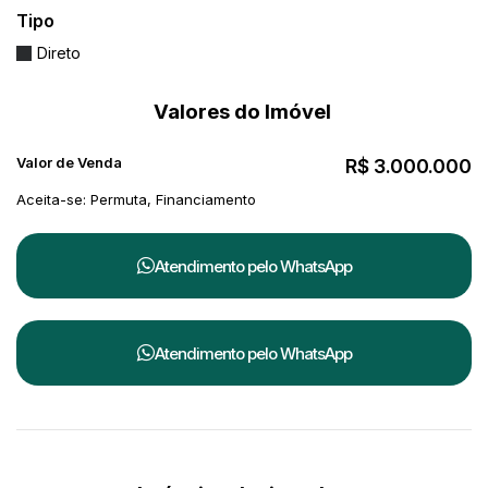
integração à natureza, em uma das regiões
Tipo
mais valorizadas do litoral catarinense.
Direto
Valores do Imóvel
Valor de Venda
R$
3.000.000
Aceita-se: Permuta, Financiamento
Atendimento pelo
WhatsApp
Atendimento pelo
WhatsApp