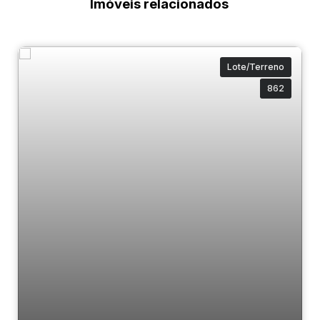
Imóveis relacionados
Lote/Terreno
862
Lote | Condomínio | Colinas de Camboriú |