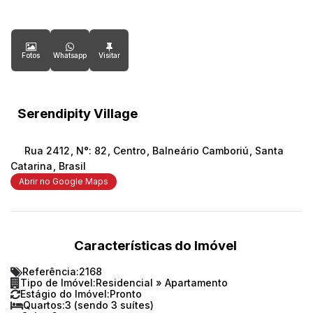
Fotos
Whatsapp
Serendipity Village
Rua 2412
,
N°:
82
,
Centro
,
Balneário Camboriú
,
Santa
Catarina
,
Brasil
Abrir no Google Maps
Características do Imóvel
Referência:
2168
Tipo de Imóvel:
Residencial
»
Apartamento
Estágio do Imóvel:
Pronto
Quartos:
3 (sendo 3 suítes)