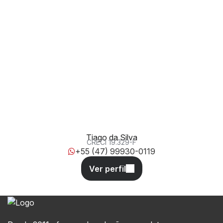
Rua 3500, 50, 88330-254, Centro, Balneário Camboriú,
Santa Catarina, Brasil
Tiago da Silva
CRECI
19.329-F
+55 (47) 99930-0119