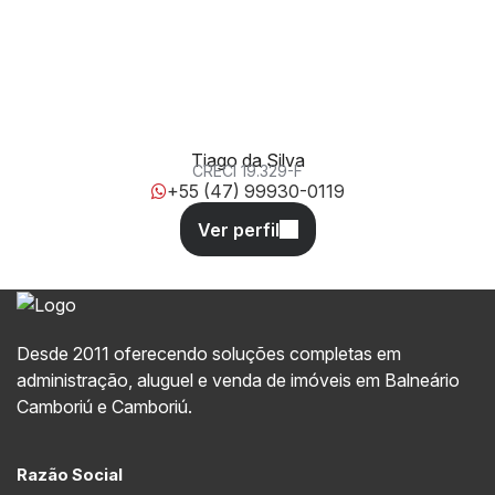
302, 151, 88220-000, Meia Praia, Itapema, Santa Catarina,
Brasil
Tiago da Silva
CRECI
19.329-F
+55 (47) 99930-0119
Desde 2011 oferecendo soluções completas em
administração, aluguel e venda de imóveis em Balneário
Camboriú e Camboriú.
Razão Social