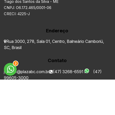
Tiago dos Santos da Silva - ME
CNPJ: O6.172.465/0001-06
CRECI: 4225-J
Endereço
Rua 3000
,
278
,
Sala 01
,
Centro
,
Balneário Camboriú
,
SC
,
Brasil
Contato
3
juridico@plazabc.com.br
(47) 3268-6591
(47)
99605-3000