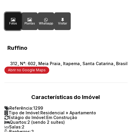
Fotos
Plantas
Whatsapp
Ruffino
312
,
N°:
602
,
Meia Praia
,
Itapema
,
Santa Catarina
,
Brasil
Abrir no Google Maps
Características do Imóvel
Referência:
1299
Tipo de Imóvel:
Residencial
»
Apartamento
Estágio do Imóvel:
Em Construção
Quartos:
2 (sendo 2 suítes)
Salas:
2
Banheiros:
2