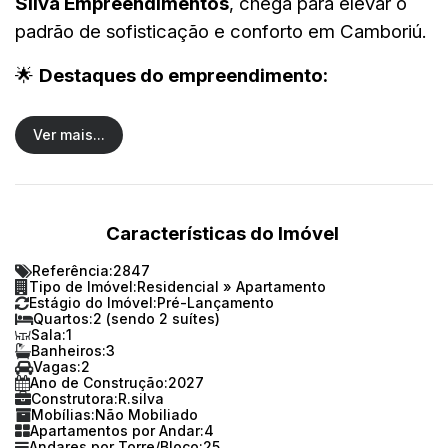
Silva Empreendimentos
, chega para elevar o
padrão de sofisticação e conforto em Camboriú.
🌟
Destaques do empreendimento:
Apartamentos com
2 dormitórios (2 suítes)
Ver mais...
Amplo living
com integração total entre
sala, cozinha e sacada
Características do Imóvel
3 banheiros
Referência:
2847
2 vagas de garagem privativas
Tipo de Imóvel:
Residencial
»
Apartamento
Estágio do Imóvel:
Pré-Lançamento
Quartos:
2 (sendo 2 suítes)
Piso em porcelanato de alto padrão
Sala:
1
Banheiros:
3
Churrasqueira a carvão
Vagas:
2
Ano de Construção:
2027
Construtora:
R.silva
Sacada ampla
com vista aberta
Mobílias:
Não Mobiliado
Apartamentos por Andar:
4
Andares por Torre/Bloco:
25