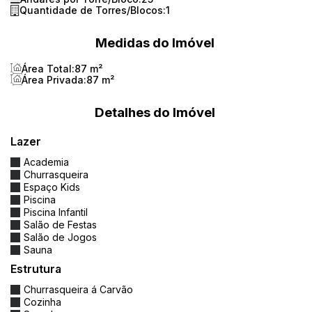
🏗️
Infraestrutura de lazer completa – mais de
Quantidade de Torres/Blocos:
1
1.000 m² dedicados ao bem-estar:
Medidas do Imóvel
Piscinas adulto e infantil
Área Total:
87 m²
Área Privada:
87 m²
Academia moderna
Detalhes do Imóvel
Salão de festas e salão de jogos
Lazer
Espaço gourmet
Academia
Churrasqueira
Sauna
Espaço Kids
Piscina
Espaço kids
Piscina Infantil
Salão de Festas
Salão de Jogos
Praça e áreas verdes
Sauna
Estrutura
Quiosques com churrasqueira
Churrasqueira á Carvão
Mercado e restaurante integrados ao
Cozinha