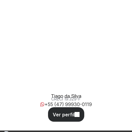
Rua Santa Alice, 28, 88343-239, São Francisco de Assis,
Camboriú, Santa Catarina, Brasil
Tiago da Silva
CRECI
19.329-F
+55 (47) 99930-0119