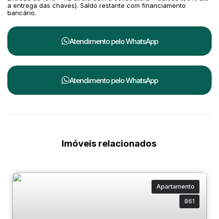
a entrega das chaves). Saldo restante com financiamento
📅
Cronograma:
bancário.
Início da obra:
Janeiro de 2027
Atendimento pelo
WhatsApp
Previsão de entrega:
Dezembro de 2032
📢
Importante:
Atendimento pelo
WhatsApp
Este empreendimento
ainda não possui
registro de incorporação imobiliária
conforme
a Lei nº 4.591/64, e portanto
não está disponível
para venda neste momento
.
Estamos realizando uma
lista de interesse
Imóveis relacionados
exclusiva
, que dará
prioridade na fila de
atendimento e nas melhores unidades
assim
que o lançamento oficial ocorrer.
Apartamento
861
🚀
Por que garantir o seu lugar agora: