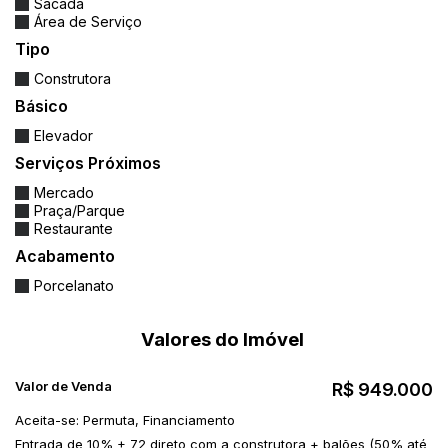
Sacada
residencial
Área de Serviço
Tipo
Portaria e segurança planejada
Construtora
📍
Localização Estratégica:
Básico
No bairro
São Francisco de Assis
, uma das
Elevador
regiões que mais cresce e valoriza em Camboriú.
Serviços Próximos
Próximo a supermercados, escolas, academias,
Mercado
farmácias e com fácil acesso às praias e ao
Praça/Parque
Restaurante
Centro de Balneário Camboriú.
Acabamento
Porcelanato
💰
Estudos prévios de valores:
Entre
R$ 949.000,00 e R$ 1.750.000,00
Valores do Imóvel
,
baseados na média do valor do metro quadrado
Valor de Venda
R$
949.000
da região.
Aceita-se: Permuta, Financiamento
Entrada de 10% + 72 direto com a construtora + balões (50% até