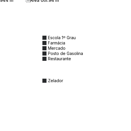
 944 m²
Área Útil:
94 m²
interesse em colocar para aluguel de
Escola 1º Grau
Farmácia
Mercado
Posto de Gasolina
Restaurante
Zelador