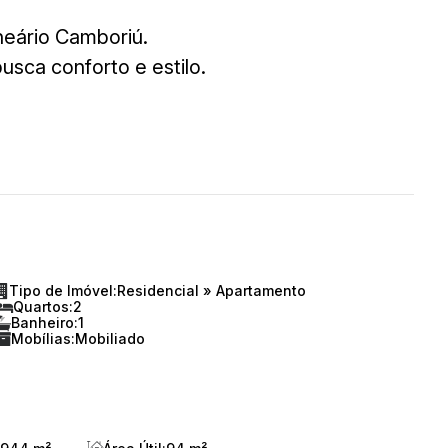
neário Camboriú.
sca conforto e estilo.
eja viver em um local próximo ao
Mar.
Tipo de Imóvel:
Residencial
»
Apartamento
Quartos:
2
Banheiro:
1
Mobílias:
Mobiliado
ara conhecer seu nova moradia.