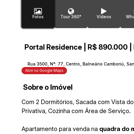
Fotos
Tour 360°
Vídeos
Wha
Portal Residence | R$ 890.000 |
Rua 3500
,
N°:
77
,
Centro
,
Balneário Camboriú
,
San
Abrir no Google Maps
Sobre o Imóvel
Com 2 Dormitórios, Sacada com Vista do 
Privativa, Cozinha com Área de Serviço.
Apartamento para venda na
quadra do 