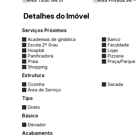
Área Total:
194 m²
Área Privada:
94 ~
INFORMAÇÕES PARA INVESTIDOR
Esse apartamento é Ideal para quem tem 
Detalhes do Imóvel
temporada ( Airbnb e Booking ).
Serviços Próximos
Academias de ginástica
Banco
Escola 2º Grau
Faculdade
Hospital
Lojas
Panificadora
Pizzaria
Praia
Praça/Parque
Shopping
Estrutura
Cozinha
Sacada
Área de Serviço
Tipo
Direto
Básico
Elevador
Acabamento