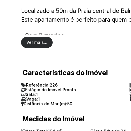
Localizado a 50m da Praia central de Bal
Este apartamento é perfeito para quem bu
- Com 2 quartos,
Ver mais...
- 1 banheiro,
- 1 vaga de garagem
- Sacada com vista para o
MAR
Características do Imóvel
Este apartamento é ideal para quem des
Referência:
226
Não perca essa oportunidade única!
Estágio do Imóvel:
Pronto
Sala:
1
Vaga:
1
Entre em contato e agende uma visita p
Distância do Mar (m):
50
Medidas do Imóvel