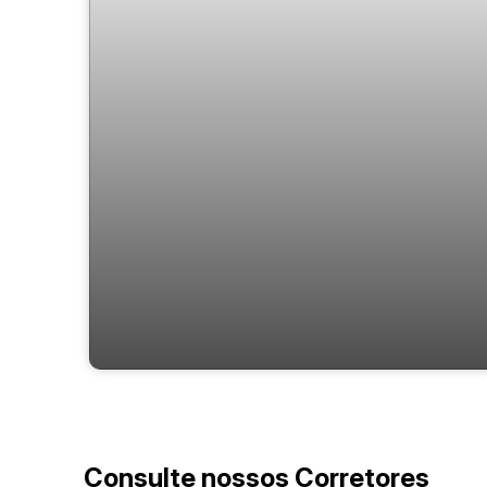
Apartamento com 3 quartos à Venda,
Centro - Balneário Camboriú
Consulte nossos Corretores