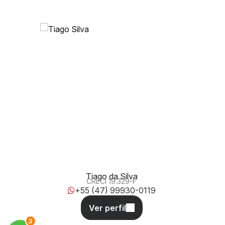
Rua 3000, 278, 88330-334, Centro, Balneário
Camboriú, Santa Catarina, Brasil
Tiago da Silva
CRECI
19.329-F
+55 (47) 99930-0119
3