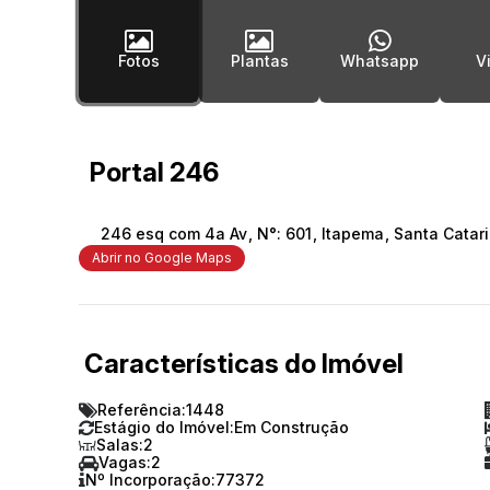
Fotos
Plantas
Whatsapp
Portal 246
246 esq com 4a Av
,
N°:
601
,
Itapema
,
Santa Catar
Abrir no Google Maps
Características do Imóvel
Referência:
1448
Estágio do Imóvel:
Em Construção
Salas:
2
Vagas:
2
Nº Incorporação:
77372