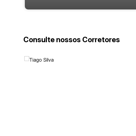
Consulte nossos Corretores
278, 625, 88220-000, Meia Praia, Itapema, Santa
Catarina, Brasil