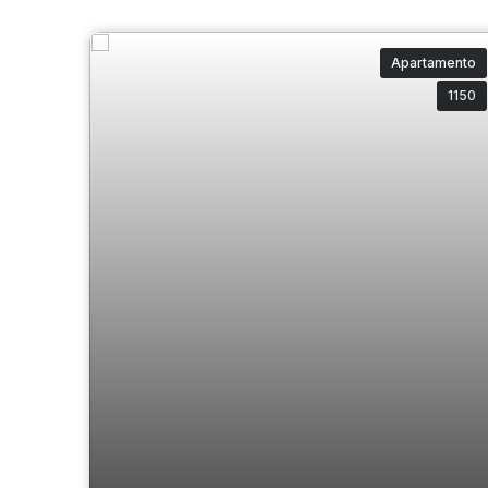
Apartamento
1150
Amon Rá