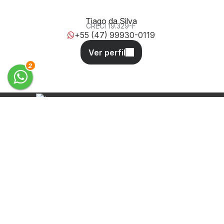
Tiago da Silva
CRECI
19.329-F
+55 (47) 99930-0119
3
Desde 2011 oferecendo soluções
completas em administração, aluguel
e venda de imóveis em Balneário
Camboriú e Camboriú.