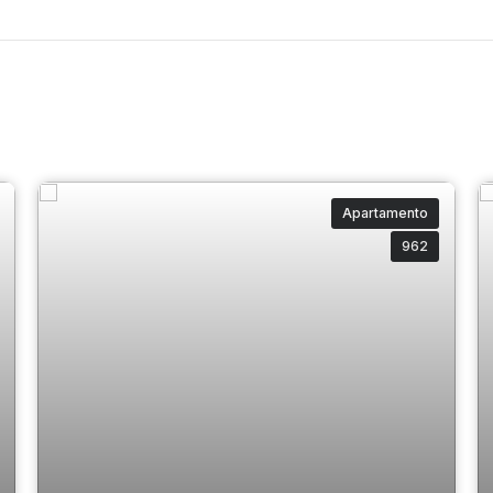
eário, imóvel praia Centro BC, Onne Residence
de luxo Balneário Camboriú, apartamento para investir
mo praia Balneário, apartamento pronto 2025,
esidencial de alto padrão Balneário Camboriú
Apartamento
962