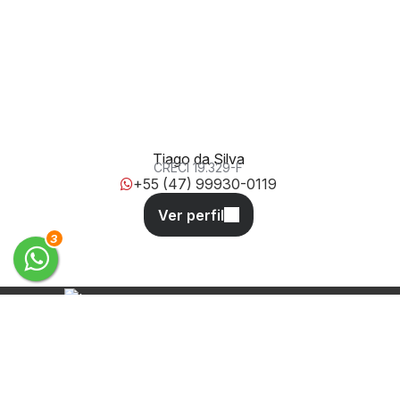
Rua 1922, 131, 88330-534, Centro, Balneário Camboriú,
Santa Catarina, Brasil
Tiago da Silva
CRECI
19.329-F
+55 (47) 99930-0119
3
Desde 2011 oferecendo soluções
completas em administração, aluguel
e venda de imóveis em Balneário