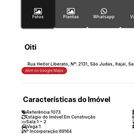
Fotos
Plantas
Whatsapp
Oiti
Rua Heitor Liberato
,
N°:
2131
,
São Judas
,
Itajaí
,
Sa
Abrir no Google Maps
Características do Imóvel
Referência:
1073
Estágio do Imóvel:
Em Construção
Sala:
1 ~ 2
Vaga:
1
Nº Incorporação:
69164