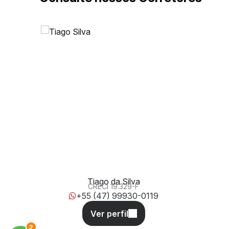
Rua José Tedeo, 97, 88303-370, São Judas, Itajaí,
Santa Catarina, Brasil
Tiago da Silva
CRECI
19.329-F
+55 (47) 99930-0119
3