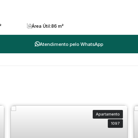
²
Área Útil:
86 m²
Atendimento pelo
WhatsApp
Apartamento
1097