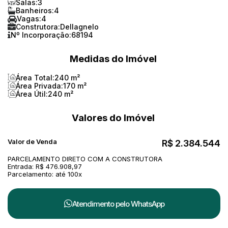
Salas:
3
Banheiros:
4
Vagas:
4
Construtora:
Dellagnelo
Nº Incorporação:
68194
Medidas do Imóvel
Área Total:
240 m²
Área Privada:
170 m²
Área Útil:
240 m²
Valores do Imóvel
Valor de Venda
R$
2.384.544
PARCELAMENTO DIRETO COM A CONSTRUTORA
Entrada: R$ 476.908,97
Parcelamento: até 100x
Atendimento pelo
WhatsApp