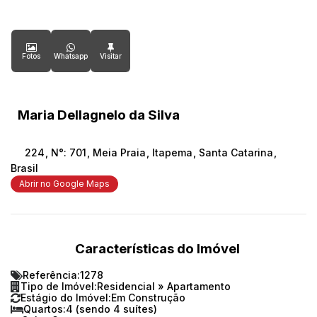
Fotos
Whatsapp
Maria Dellagnelo da Silva
224
,
N°:
701
,
Meia Praia
,
Itapema
,
Santa Catarina
,
Brasil
Abrir no Google Maps
Características do Imóvel
Referência:
1278
Tipo de Imóvel:
Residencial
»
Apartamento
Estágio do Imóvel:
Em Construção
Quartos:
4 (sendo 4 suítes)