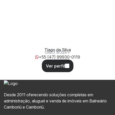
317, 110, 88220-000, Meia Praia, Itapema, Santa Catarina,
Brasil
Tiago da Silva
CRECI
19.329-F
+55 (47) 99930-0119
Desde 2011 oferecendo soluções completas em
administração, aluguel e venda de imóveis em Balneário
Camboriú e Camboriú.