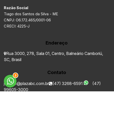
Razão Social
Tiago dos Santos da Silva - ME
CNPJ: O6.172.465/0001-06
CRECI: 4225-J
Endereço
Rua 3000
,
278
,
Sala 01
,
Centro
,
Balneário Camboriú
,
SC
,
Brasil
Contato
3
juridico@plazabc.com.br
(47) 3268-6591
(47)
99605-3000