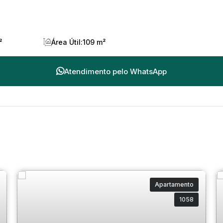
²
Área Útil:
109 m²
Atendimento pelo
WhatsApp
Apartamento
1058