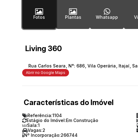
Fotos
Plantas
Whatsapp
Living 360
Rua Carlos Seara
,
N°:
686
,
Vila Operária
,
Itajaí
,
Sa
Abrir no Google Maps
Características do Imóvel
Referência:
1104
Estágio do Imóvel:
Em Construção
Sala:
1
Vagas:
2
Nº Incorporação:
266744