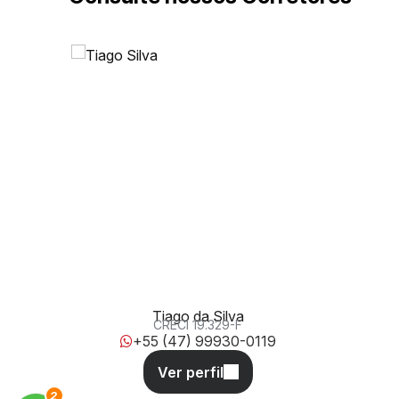
Rua Carlos Seara, 746, 88303-200, Vila Operária, Itajaí,
Santa Catarina, Brasil
Tiago da Silva
CRECI
19.329-F
+55 (47) 99930-0119
3