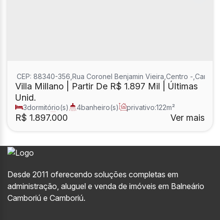
CEP: 88340-356
,
Rua Coronel Benjamin Vieira
,
Centro
,
Cambor
Villa Millano | Partir De R$ 1.897 Mil | Últimas
Unid.
3
dormitório(s)
4
banheiro(s)
privativo:
122m²
1
sala(s)
3
suíte(s)
R$
1.897.000
Ver mais
Desde 2011 oferecendo soluções completas em
administração, aluguel e venda de imóveis em Balneário
Camboriú e Camboriú.