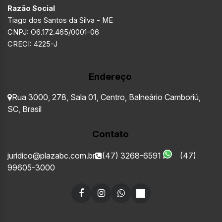
Razão Social
Tiago dos Santos da Silva - ME
CNPJ: O6.172.465/0001-06
CRECI: 4225-J
Endereço
Rua 3000
,
278
,
Sala 01
,
Centro
,
Balneário Camboriú
,
SC
,
Brasil
Contato
juridico@plazabc.com.br
(47) 3268-6591
(47)
99605-3000