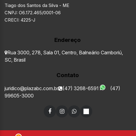
Tiago dos Santos da Silva - ME
CNPJ: O6.172.465/0001-06
CRECI: 4225-J
Endereço
Rua 3000
,
278
,
Sala 01
,
Centro
,
Balneário Camboriú
,
SC
,
Brasil
Contato
juridico@plazabc.com.br
(47) 3268-6591
(47)
99605-3000