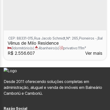
CEP: 88331-015
,
Rua Jacob Schmidt
,
N°:
265
,
Pioneiros
,
Balneá
Vênus de Milo Residence
3
dormitório(s)
4
banheiro(s)
privativo:
111m²
2
sala(s)
3
suíte(s)
R$
2.556.607
Ver mais
Desde 2011 oferecendo soluções completas em
administração, aluguel e venda de imóveis em Balneário
Camboriú e Camboriú.
Razão Social