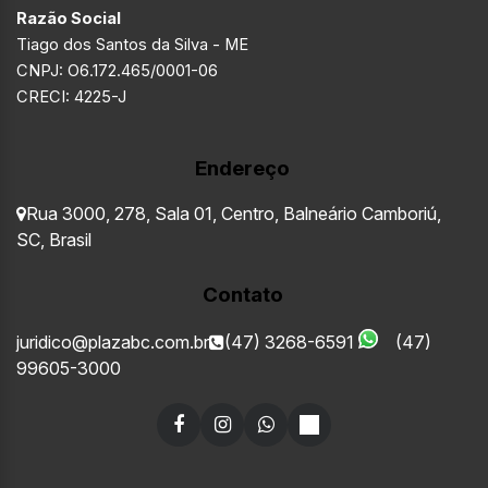
Razão Social
Tiago dos Santos da Silva - ME
CNPJ: O6.172.465/0001-06
CRECI: 4225-J
Endereço
Rua 3000
,
278
,
Sala 01
,
Centro
,
Balneário Camboriú
,
SC
,
Brasil
Contato
juridico@plazabc.com.br
(47) 3268-6591
(47)
99605-3000