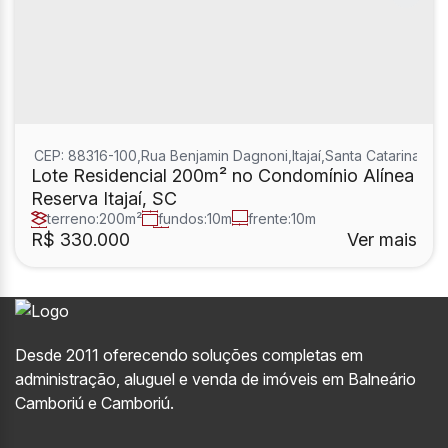
CEP: 88316-100
,
Rua Benjamin Dagnoni
,
Itajaí
,
Santa Catarina
,
Bras
Lote Residencial 200m² no Condomínio Alínea
Reserva Itajaí, SC
terreno:
200m²
fundos:
10m
frente:
10m
lado direito:
20m
lado esquerdo:
20m
R$
330.000
Ver mais
Desde 2011 oferecendo soluções completas em
administração, aluguel e venda de imóveis em Balneário
Camboriú e Camboriú.