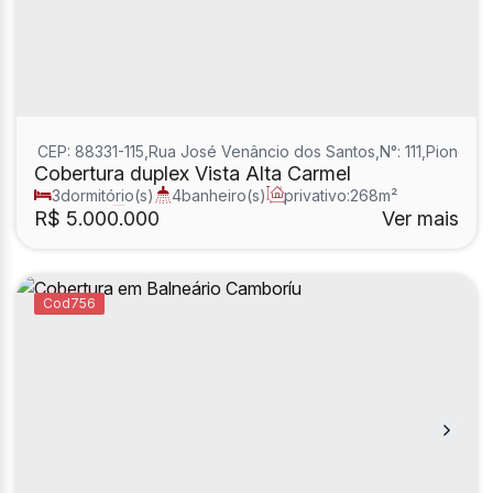
CEP: 88331-115
,
Rua José Venâncio dos Santos
,
N°:
111
,
Pioneiro
Cobertura duplex Vista Alta Carmel
3
dormitório(s)
4
banheiro(s)
privativo:
268m²
3
sala(s)
3
suíte(s)
R$
5.000.000
Ver mais
756