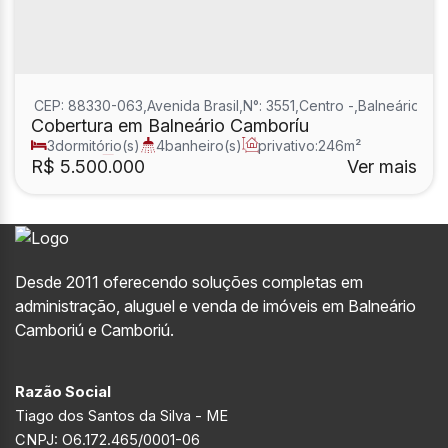
CEP: 88330-063
,
Avenida Brasil
,
N°:
3551
,
Centro
,
Balneário Ca
Cobertura em Balneário Camboríu
3
dormitório(s)
4
banheiro(s)
privativo:
246m²
1
sala(s)
3
suíte(s)
R$
5.500.000
Ver mais
Desde 2011 oferecendo soluções completas em
administração, aluguel e venda de imóveis em Balneário
Camboriú e Camboriú.
Razão Social
Tiago dos Santos da Silva - ME
CNPJ: O6.172.465/0001-06