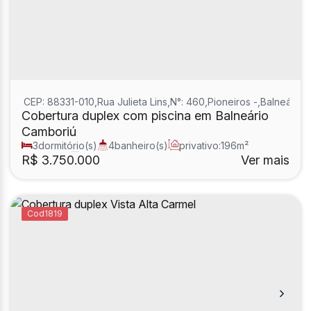
CEP: 88331-010
,
Rua Julieta Lins
,
N°:
460
,
Pioneiros
,
Balneário 
Cobertura duplex com piscina em Balneário
Camboriú
3
dormitório(s)
4
banheiro(s)
privativo:
196m²
1
sala(s)
3
suíte(s)
R$
3.750.000
Ver mais
1819