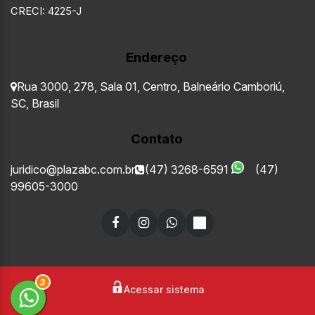
CRECI: 4225-J
Endereço
Rua 3000
,
278
,
Sala 01
,
Centro
,
Balneário Camboriú
,
SC
,
Brasil
Contato
juridico@plazabc.com.br
(47) 3268-6591
(47)
99605-3000
3