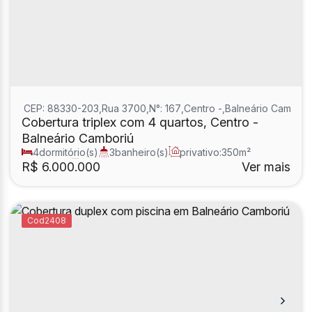
CEP: 88330-203
,
Rua 3700
,
N°:
167
,
Centro
,
Balneário Cambori
Cobertura triplex com 4 quartos, Centro -
Balneário Camboriú
4
dormitório(s)
3
banheiro(s)
privativo:
350m²
1
sala(s)
2
suíte(s)
R$
6.000.000
Ver mais
2408