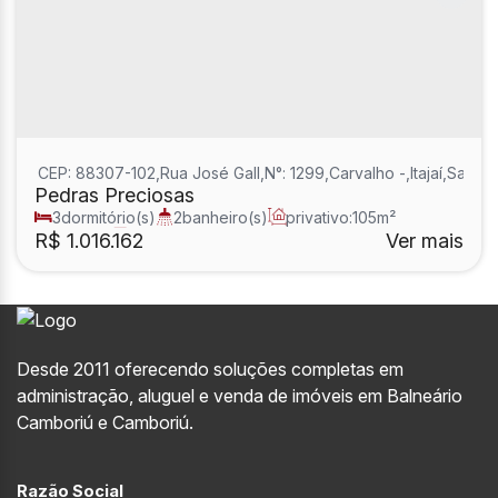
CEP: 88307-102
,
Rua José Gall
,
N°:
1299
,
Carvalho
,
Itajaí
,
Santa 
Pedras Preciosas
3
dormitório(s)
2
banheiro(s)
privativo:
105m²
2
sala(s)
1
suíte(s)
R$
1.016.162
Ver mais
Desde 2011 oferecendo soluções completas em
administração, aluguel e venda de imóveis em Balneário
Camboriú e Camboriú.
Razão Social