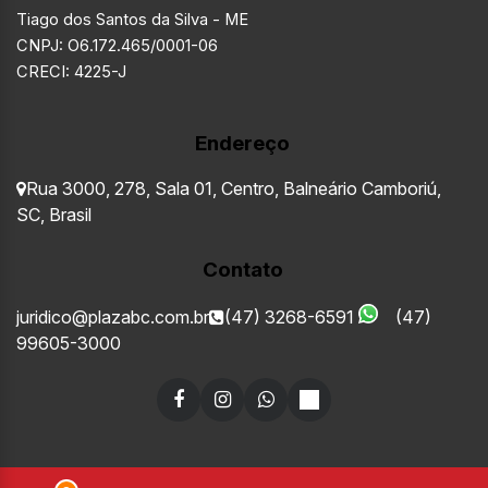
Tiago dos Santos da Silva - ME
CNPJ: O6.172.465/0001-06
CRECI: 4225-J
Endereço
Rua 3000
,
278
,
Sala 01
,
Centro
,
Balneário Camboriú
,
SC
,
Brasil
Contato
juridico@plazabc.com.br
(47) 3268-6591
(47)
99605-3000