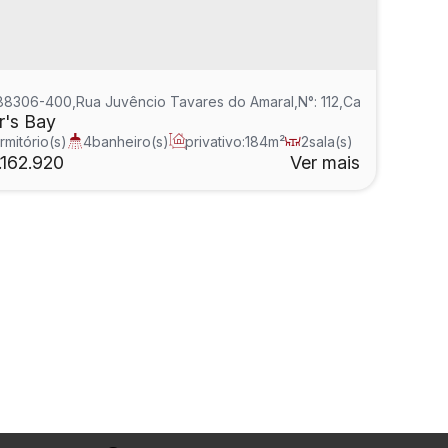
tarina
 88306-400
,
Brasil
,
Rua Juvêncio Tavares do Amaral
,
N°:
112
,
Cabeçudas
,
Ita
r's Bay
rmitório(s)
4
banheiro(s)
privativo:
184m²
2
sala(s)
íte(s)
162.920
Ver mais