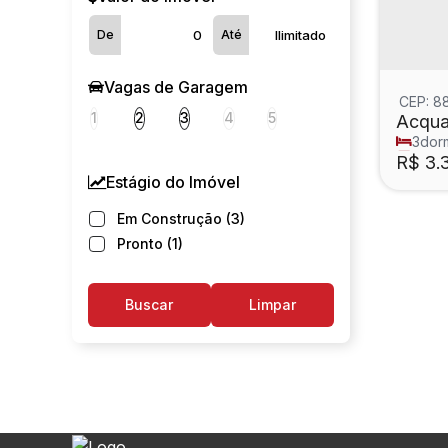
De
Até
Vagas de Garagem
CEP: 8
1
2
3
4
5
Acqua
3
dorm
3
suít
R$
3.
Estágio do Imóvel
Em Construção (3)
Pronto (1)
Buscar
Limpar