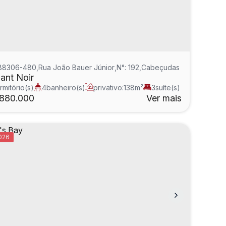
 88306-480
a Catarina
,
Brasil
,
Rua João Bauer Júnior
,
N°:
192
,
Cabeçudas
,
Itajaí
,
Santa 
ant Noir
rmitório(s)
4
banheiro(s)
privativo:
138m²
3
suíte(s)
:
138m²
.880.000
Ver mais
026