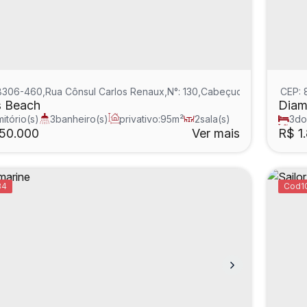
8306-460
,
Rua Cônsul Carlos Renaux
,
N°:
130
,
Cabeçudas
,
Itajaí
CEP:
,
Sant
 Beach
Diam
itório(s)
3
banheiro(s)
privativo:
95m²
2
sala(s)
3
do
e(s)
total
50.000
Ver mais
R$
1
34
1