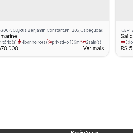
8306-500
,
Rua Benjamin Constant
,
N°:
205
,
Cabeçudas
,
Itajaí
,
Santa Ca
CEP:
marine
Sailo
itório(s)
4
banheiro(s)
privativo:
136m²
2
sala(s)
3
do
e(s)
3
su
370.000
Ver mais
R$
5.
Razão Social