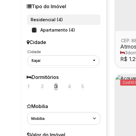
Tipo do Imóvel
Residencial (4)
Apartamento (4)
CEP: 8
Cidade
Atmos
Cidade
3
dorm
3
suít
R$
1.2
Itajaí
Dormitórios
10
1
2
3
4
5
Mobilia
Mobília
Valor do Imóvel