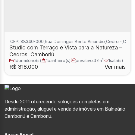
CEP: 88340-000
,
Rua Domingos Bento Amandio
,
Cedro
,
Cambo
Studio com Terraço e Vista para a Natureza –
Cedros, Camboriú
1
dormitório(s)
1
banheiro(s)
privativo:
37m²
1
sala(s)
total:
37m²
R$
318.000
Ver mais
Desde 2011 oferecendo soluções completas em
administração, aluguel e venda de imóveis em Balneário
Camboriú e Camboriú.
Razão Social