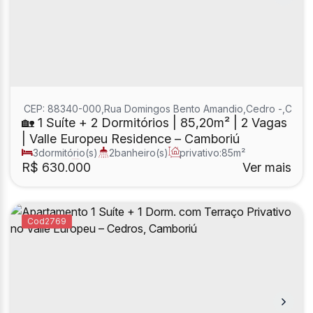
CEP: 88340-000
,
Rua Domingos Bento Amandio
,
Cedro
,
Cambo
🏡 1 Suíte + 2 Dormitórios | 85,20m² | 2 Vagas
| Valle Europeu Residence – Camboriú
3
dormitório(s)
2
banheiro(s)
privativo:
85m²
1
sala(s)
1
suíte(s)
R$
630.000
Ver mais
2769