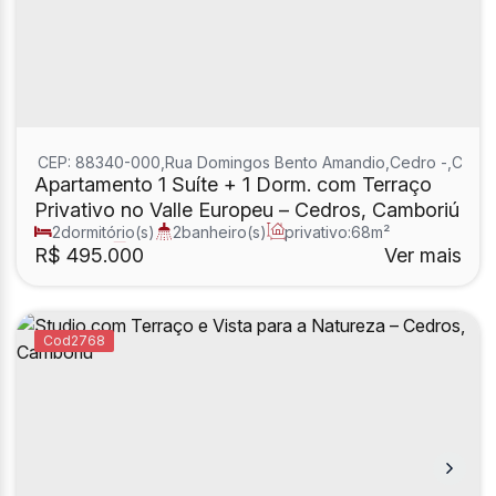
CEP: 88340-000
,
Rua Domingos Bento Amandio
,
Cedro
,
Cambo
Apartamento 1 Suíte + 1 Dorm. com Terraço
Privativo no Valle Europeu – Cedros, Camboriú
2
dormitório(s)
2
banheiro(s)
privativo:
68m²
1
sala(s)
1
suíte(s)
R$
495.000
Ver mais
2768