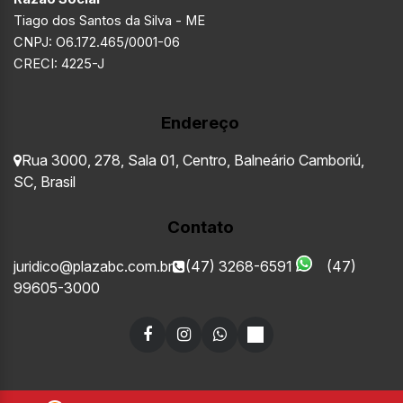
Tiago dos Santos da Silva - ME
CNPJ: O6.172.465/0001-06
CRECI: 4225-J
Endereço
Rua 3000
,
278
,
Sala 01
,
Centro
,
Balneário Camboriú
,
SC
,
Brasil
Contato
juridico@plazabc.com.br
(47) 3268-6591
(47)
99605-3000