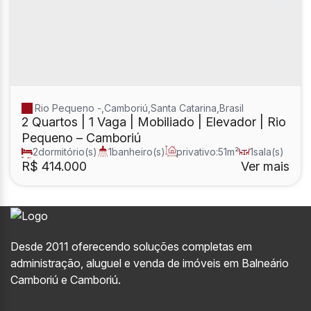
Rio Pequeno
,
Camboriú
,
Santa Catarina
,
Brasil
2 Quartos | 1 Vaga | Mobiliado | Elevador | Rio
Pequeno – Camboriú
2
dormitório(s)
1
banheiro(s)
privativo:
51m²
1
sala(s)
total:
78m²
R$
414.000
Ver mais
Desde 2011 oferecendo soluções completas em
administração, aluguel e venda de imóveis em Balneário
Camboriú e Camboriú.