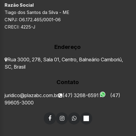
Razão Social
Tiago dos Santos da Silva - ME
CNPJ: O6.172.465/0001-06
CRECI: 4225-J
Endereço
Rua 3000
,
278
,
Sala 01
,
Centro
,
Balneário Camboriú
,
SC
,
Brasil
Contato
juridico@plazabc.com.br
(47) 3268-6591
(47)
99605-3000