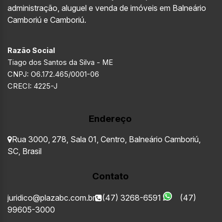
administração, aluguel e venda de imóveis em Balneário
Camboriú e Camboriú.
Razão Social
Tiago dos Santos da Silva - ME
CNPJ: O6.172.465/0001-06
CRECI: 4225-J
Endereço
Rua 3000
,
278
,
Sala 01
,
Centro
,
Balneário Camboriú
,
SC
,
Brasil
Contato
juridico@plazabc.com.br
(47) 3268-6591
(47)
99605-3000