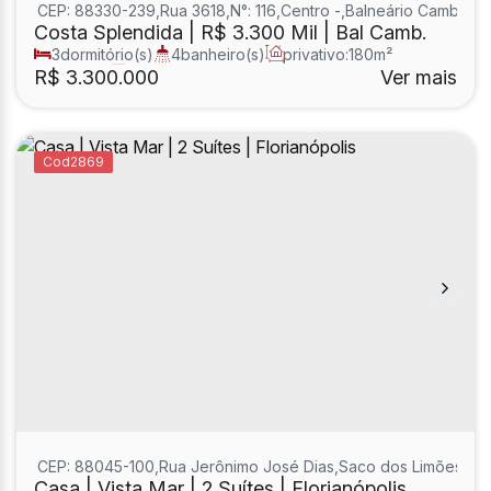
CEP: 88330-239
,
Rua 3618
,
N°:
116
,
Centro
,
Balneário Camboriú
,
Costa Splendida | R$ 3.300 Mil | Bal Camb.
3
dormitório(s)
4
banheiro(s)
privativo:
180m²
1
sala(s)
3
suíte(s)
R$
3.300.000
Ver mais
2869
CEP: 88045-100
,
Rua Jerônimo José Dias
,
Saco dos Limões
,
F
Casa | Vista Mar | 2 Suítes | Florianópolis