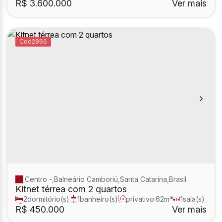
R$
3.600.000
Ver mais
2866
Centro
,
Balneário Camboriú
,
Santa Catarina
,
Brasil
Kitnet térrea com 2 quartos
2
dormitório(s)
1
banheiro(s)
privativo:
62m²
1
sala(s)
total:
62m²
R$
450.000
Ver mais