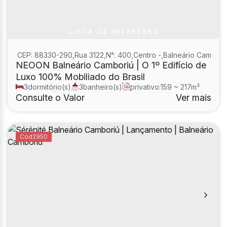
LISTA DE INTERESSE
CEP: 88330-290
,
Rua 3122
,
N°:
400
,
Centro
,
Balneário Cambori
NEOON Balneário Camboriú | O 1º Edifício de
Luxo 100% Mobiliado do Brasil
3
dormitório(s)
3
banheiro(s)
privativo:
159 ~ 217m²
1
sala(s)
3
suíte(s)
Consulte o Valor
Ver mais
2950