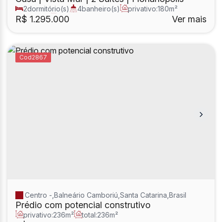
2
dormitório(s)
4
banheiro(s)
privativo:
180m²
2
sala(s)
2
suíte(s)
R$
1.295.000
Ver mais
2867
Centro
,
Balneário Camboriú
,
Santa Catarina
,
Brasil
Prédio com potencial construtivo
privativo:
236m²
total:
236m²