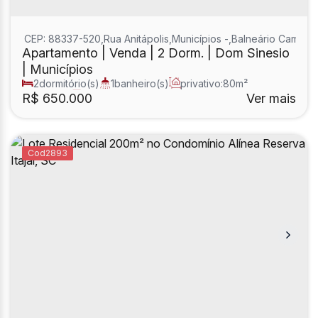
CEP: 88337-520
,
Rua Anitápolis
,
Municípios
,
Balneário Cambori
Apartamento | Venda | 2 Dorm. | Dom Sinesio
| Municípios
2
dormitório(s)
1
banheiro(s)
privativo:
80m²
1
sala(s)
1
suíte(s)
R$
650.000
Ver mais
2893