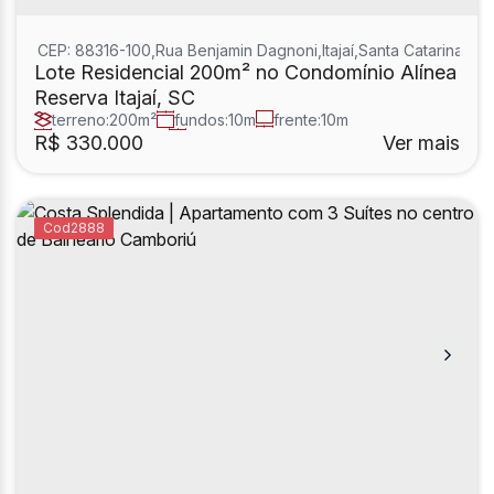
CEP: 88316-100
,
Rua Benjamin Dagnoni
,
Itajaí
,
Santa Catarina
,
Bras
Lote Residencial 200m² no Condomínio Alínea
Reserva Itajaí, SC
terreno:
200m²
fundos:
10m
frente:
10m
lado direito:
20m
lado esquerdo:
20m
R$
330.000
Ver mais
2888