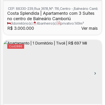
CEP: 88330-239
,
Rua 3618
,
N°:
116
,
Centro
,
Balneário Camboriú
,
Costa Splendida | Apartamento com 3 Suítes
no centro de Balneário Camboriú
3
dormitório(s)
4
banheiro(s)
privativo:
149m²
1
sala(s)
3
suíte(s)
R$
3.000.000
Ver mais
2886