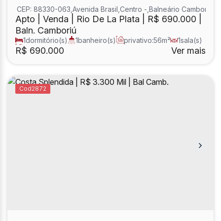
CEP: 88330-063
,
Avenida Brasil
,
Centro
,
Balneário Camboriú
,
S
Apto | Venda | Rio De La Plata | R$ 690.000 |
Baln. Camboriú
1
dormitório(s)
1
banheiro(s)
privativo:
56m²
1
sala(s)
total:
56m²
R$
690.000
Ver mais
2872