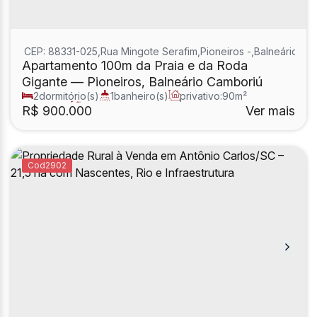
CEP: 88331-025
,
Rua Mingote Serafim
,
Pioneiros
,
Balneário Ca
Apartamento 100m da Praia e da Roda
Gigante — Pioneiros, Balneário Camboriú
2
dormitório(s)
1
banheiro(s)
privativo:
90m²
1
sala(s)
total:
114m²
R$
900.000
Ver mais
2902