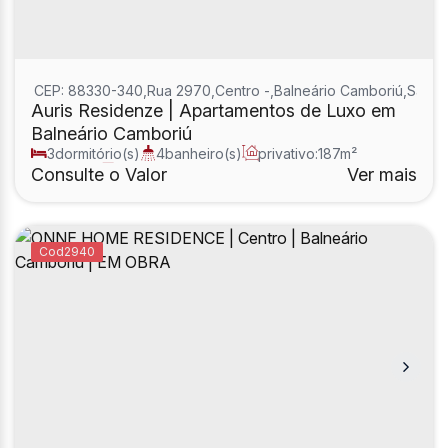
CEP: 88330-340
,
Rua 2970
,
Centro
,
Balneário Camboriú
,
Santa 
Auris Residenze | Apartamentos de Luxo em
Balneário Camboriú
3
dormitório(s)
4
banheiro(s)
privativo:
187m²
1
sala(s)
3
suíte(s)
Consulte o Valor
Ver mais
2940