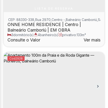
LISTA DE RESERVA
CEP: 88330-338
,
Rua 2970
,
Centro
,
Balneário Camboriú
,
Santa 
ONNE HOME RESIDENCE | Centro |
Balneário Camboriú | EM OBRA
3
dormitório(s)
4
banheiro(s)
privativo:
133m²
1
sala(s)
3
suíte(s)
Consulte o Valor
Ver mais
2928