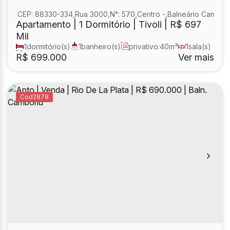
CEP: 88330-334
,
Rua 3000
,
N°:
570
,
Centro
,
Balneário Cambori
Apartamento | 1 Dormitório | Tivoli | R$ 697
Mil
1
dormitório(s)
1
banheiro(s)
privativo:
40m²
1
sala(s)
total:
40m²
R$
699.000
Ver mais
2878