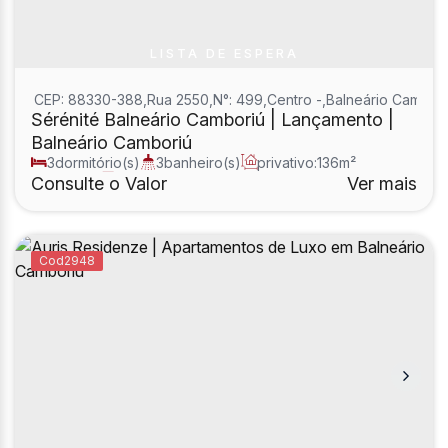
LISTA DE ESPERA
CEP: 88330-388
,
Rua 2550
,
N°:
499
,
Centro
,
Balneário Cambori
Sérénité Balneário Camboriú | Lançamento |
Balneário Camboriú
3
dormitório(s)
3
banheiro(s)
privativo:
136m²
1
sala(s)
3
suíte(s)
Consulte o Valor
Ver mais
2948