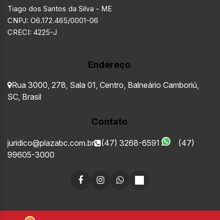
Tiago dos Santos da Silva - ME
CNPJ: O6.172.465/0001-06
CRECI: 4225-J
Endereço
Rua 3000
,
278
,
Sala 01
,
Centro
,
Balneário Camboriú
,
SC
,
Brasil
Contato
juridico@plazabc.com.br
(47) 3268-6591
(47)
99605-3000