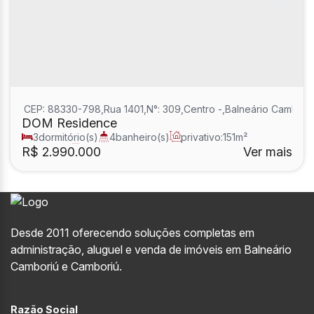
CEP: 88330-798
,
Rua 1401
,
N°:
309
,
Centro
,
Balneário Cambori
DOM Residence
3
dormitório(s)
4
banheiro(s)
privativo:
151m²
1
sala(s)
3
suíte(s)
R$
2.990.000
Ver mais
Desde 2011 oferecendo soluções completas em
administração, aluguel e venda de imóveis em Balneário
Camboriú e Camboriú.
Razão Social