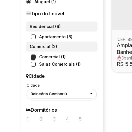
Aluguel (1)
Tipo do Imóvel
Residencial (8)
Apartamento (8)
CEP: 8
Ampla 
Comercial (2)
Banhei
Comercial (1)
3
banh
Cambo
útil:
11
R$
5.
Salas Comerciais (1)
Cidade
Cidade
Balneário Camboriú
Dormitórios
1
2
3
4
5