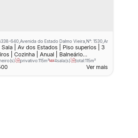
8338-640
,
Avenida do Estado Dalmo Vieira
,
N°:
1530
,
Ariribá
,
Balneár
Sala | Av dos Estados | Piso superios | 3
ros | Cozinha | Anual | Balneário
eiro(s)
privativo:
115m²
4
sala(s)
total:
115m²
ríu
5m²
500
Ver mais