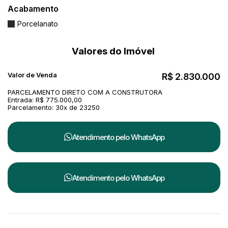
Acabamento
localização têm grande procura tanto para
moradia quanto locação anual.
Porcelanato
✅
Exclusividade e privacidade
— apenas 2
Valores do Imóvel
unidades por andar.
✅
Empreendimento entregue
— sem risco de
Valor de Venda
R$
2.830.000
obra, pronto para rentabilizar.
PARCELAMENTO DIRETO COM A CONSTRUTORA
Entrada: R$ 775.000,00
Parcelamento: 30x de 23250
💼
Ideal para quem quer investir com
segurança e retorno em uma das cidades
Atendimento pelo
WhatsApp
mais valorizadas do Brasil.
Entre em contato e agende sua visita exclusiva.
Atendimento pelo
WhatsApp