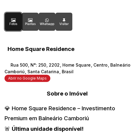
Fotos
Plantas
Whatsapp
Home Square Residence
Rua 500
,
N°:
250
,
2202
,
Home Square
,
Centro
,
Balneário
Camboriú
,
Santa Catarina
,
Brasil
Abrir no Google Maps
Sobre o Imóvel
💎 Home Square Residence – Investimento
Premium em Balneário Camboriú
🚨
Última unidade disponível!