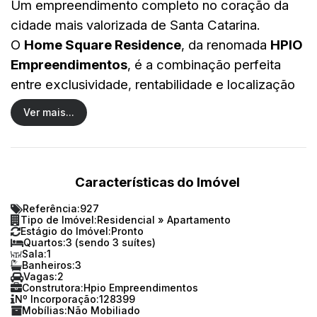
Um empreendimento completo no coração da
cidade mais valorizada de Santa Catarina.
O
Home Square Residence
, da renomada
HPIO
Empreendimentos
, é a combinação perfeita
entre exclusividade, rentabilidade e localização
estratégica.
Ver mais...
📍
Rua 500, nº 250 – Centro, Balneário
Camboriú/SC
💰
R$ 2.830.000,00
Características do Imóvel
🏙️
Apenas 2 apartamentos por andar – torre
Referência:
927
única
Tipo de Imóvel:
Residencial
»
Apartamento
Estágio do Imóvel:
Pronto
Quartos:
3 (sendo 3 suítes)
Sala:
1
🏡
Detalhes do Apartamento
Banheiros:
3
Vagas:
2
• 3 quartos (3 suítes)
Construtora:
Hpio Empreendimentos
Nº Incorporação:
128399
• 3 banheiros
Mobílias:
Não Mobiliado