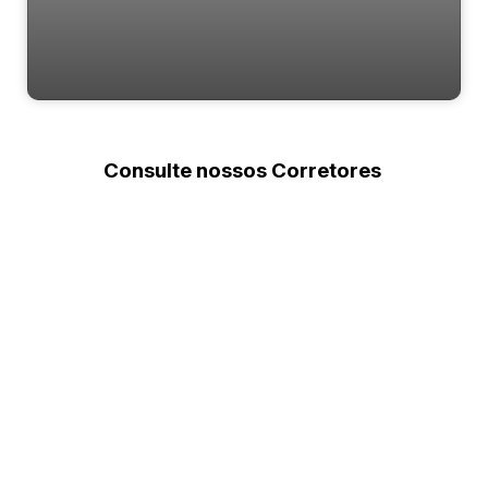
Villa Florence
Consulte nossos Corretores
Rua 1111, 701, 88330-780, Centro, Balneário Camboriú,
Santa Catarina, Brasil