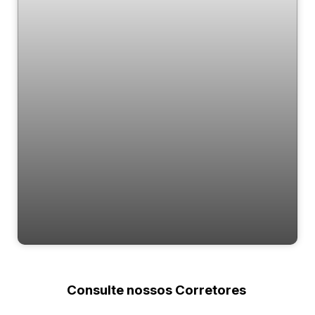
Descubra o Paraíso no Litoral: Positano -
em Barra Velha
Consulte nossos Corretores