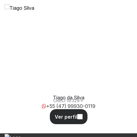
Av. Avelino José Borges, 2300, 88390-000, Tabuleiro,
Barra Velha, Santa Catarina, Brasil
Tiago da Silva
CRECI
19.329-F
+55 (47) 99930-0119