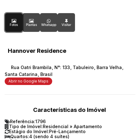
Fotos
Plantas
Whatsapp
Hannover Residence
Rua Oatri Brambila
,
N°:
133
,
Tabuleiro
,
Barra Velha
,
Santa Catarina
,
Brasil
Abrir no Google Maps
Características do Imóvel
Referência:
1796
Tipo de Imóvel:
Residencial
»
Apartamento
Estágio do Imóvel:
Pré-Lançamento
Quartos:
4 (sendo 4 suítes)