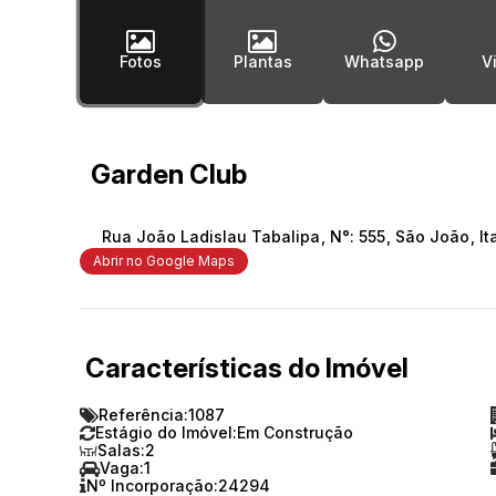
Fotos
Plantas
Whatsapp
Garden Club
Rua João Ladislau Tabalipa
,
N°:
555
,
São João
,
It
Abrir no Google Maps
Características do Imóvel
Referência:
1087
Estágio do Imóvel:
Em Construção
Salas:
2
Vaga:
1
Nº Incorporação:
24294