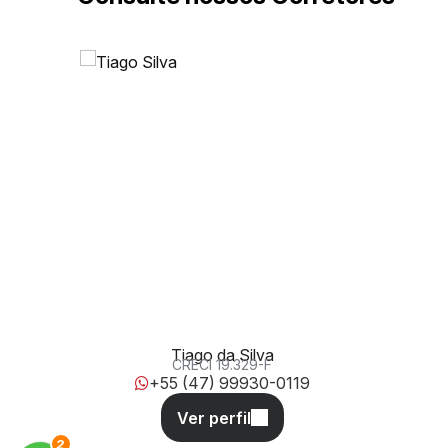
Rua Esperidião Graciliano da Silva, 243, 88303-575,
Dom Bosco, Itajaí, Santa Catarina, Brasil
Tiago da Silva
CRECI
19.329-F
+55 (47) 99930-0119
3