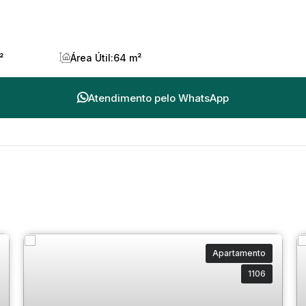
²
Área Útil:
64 m²
Atendimento pelo
WhatsApp
Apartamento
1106