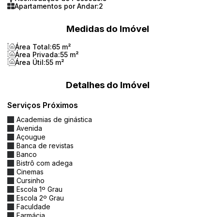
Apartamentos por Andar:
2
200 METROS DO SUPERMERCADO ANGELINA
Medidas do Imóvel
1500 METROS DA AREIA DA PRAIA BRAVA
Área Total:
65 m²
02 KM DO BRAVA HOME
Área Privada:
55 m²
Área Útil:
55 m²
02 KM DO SHOPPING BRAVA
Detalhes do Imóvel
ACESSO A TODOS AS LINHAS DE ONIBUS
MIUNICIPAIS E INTERMUNICIPAIS
Serviços Próximos
10 KM DA UNIVALI BALNEÁRIO CAMBORIU
Academias de ginástica
Avenida
1 KM DO HOSPOTAL DA UNIMED BALNEÁIRO
Açougue
CAMNORIU
Banca de revistas
Banco
1.2 KM DO HOSPITAL UINIMED ITAJAÍ
Bistrô com adega
Cinemas
05 KM DA UNIAVANT´S BALNEÁRIO CAMBORIÚ
Cursinho
Escola 1º Grau
Escola 2º Grau
Faculdade
08 KM DA UNIVALI ITAJAI
Farmácia