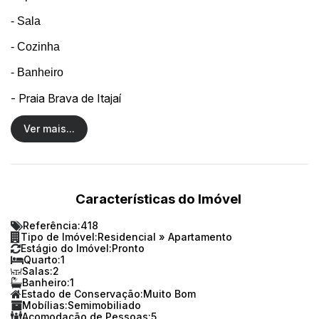
- Sala
- Cozinha
- Banheiro
- Praia Brava de
Itajaí
Ver mais...
- Sem garagem
- Condomínio na faixa de 300
IPTU na faixa de 200
Características do Imóvel
Referência:
418
Tipo de Imóvel:
Residencial
»
Apartamento
Estágio do Imóvel:
Pronto
Quarto:
1
Valor: R$ 350 mil
Salas:
2
Banheiro:
1
Estado de Conservação:
Muito Bom
Mobílias:
Semimobiliado
Acomodação de Pessoas:
30 METROS DA OSVALDO REIS
5