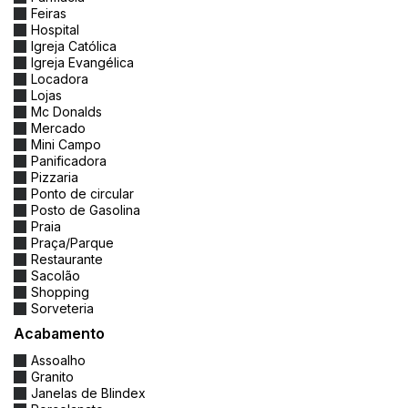
Feiras
Hospital
Igreja Católica
Igreja Evangélica
Locadora
Lojas
Mc Donalds
Mercado
Mini Campo
Panificadora
Pizzaria
Ponto de circular
Posto de Gasolina
Praia
Praça/Parque
Restaurante
Sacolão
Shopping
Sorveteria
Acabamento
Assoalho
Granito
Janelas de Blindex