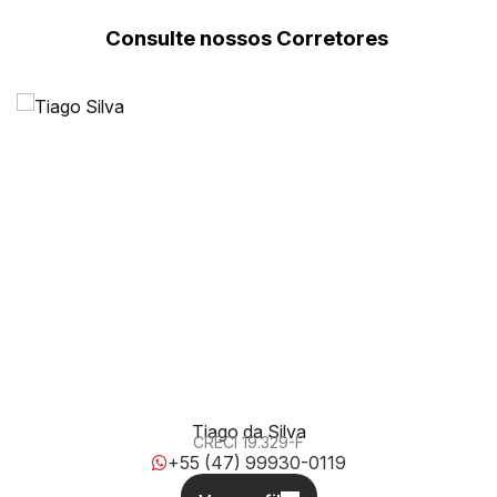
Consulte nossos Corretores
Avenida Itaipava, 1255, 88316-300, Itaipava, Itajaí, Santa
Catarina, Brasil
Tiago da Silva
CRECI
19.329-F
+55 (47) 99930-0119