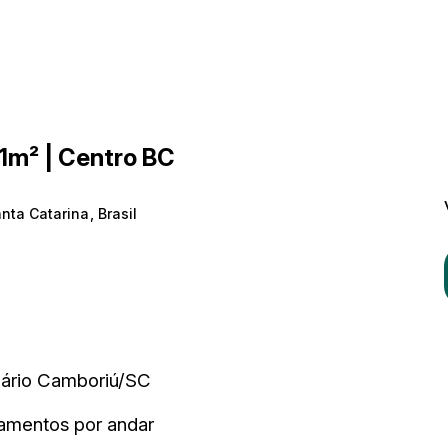
41m² | Centro BC
nta Catarina
,
Brasil
eário Camboriú/SC
tamentos por andar