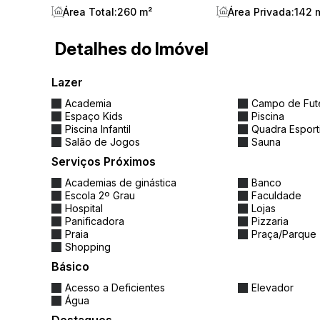
Área Total:
260 m²
Área Privada:
142 
Detalhes do Imóvel
Lazer
Academia
Campo de Fut
Espaço Kids
Piscina
Piscina Infantil
Quadra Esport
Salão de Jogos
Sauna
Serviços Próximos
Academias de ginástica
Banco
Escola 2º Grau
Faculdade
Hospital
Lojas
Panificadora
Pizzaria
Praia
Praça/Parque
Shopping
Básico
Acesso a Deficientes
Elevador
Água