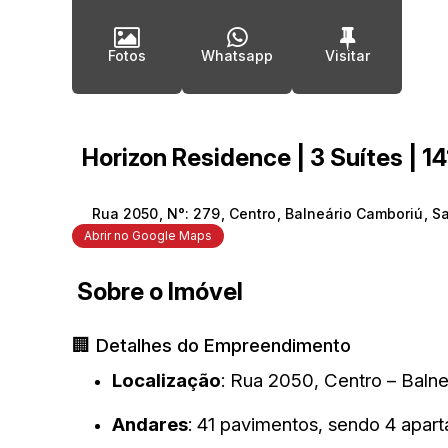
Fotos
Whatsapp
Horizon Residence | 3 Suítes | 1
Rua 2050
,
N°:
279
,
Centro
,
Balneário Camboriú
,
Sa
Abrir no Google Maps
Sobre o Imóvel
🏢 Detalhes do Empreendimento
Localização
:
Rua 2050, Centro – Baln
Andares
:
41 pavimentos, sendo 4 apar