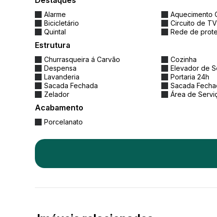
Destaques
Alarme
Aquecimento C
Bicicletário
Circuito de TV
Quintal
Rede de prot
Estrutura
Churrasqueira á Carvão
Cozinha
Despensa
Elevador de S
Lavanderia
Portaria 24h
Sacada Fechada
Sacada Fechad
Zelador
Área de Servi
Acabamento
Porcelanato