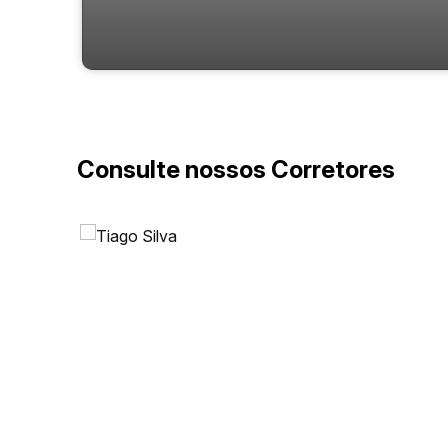
Brasil com 3 Suítes
Consulte nossos Corretores
Avenida Brasil, 3551, 88330-063, Centro, Balneário
Camboriú, Santa Catarina, Brasil