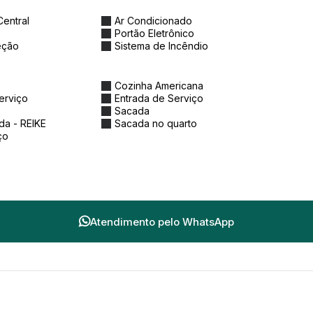
entral
Ar Condicionado
Portão Eletrônico
eção
Sistema de Incêndio
Cozinha Americana
erviço
Entrada de Serviço
Sacada
a - REIKE
Sacada no quarto
ço
Atendimento pelo
WhatsApp