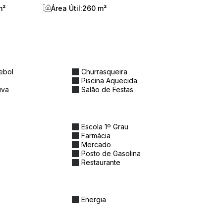
m²
Área Útil:
260 m²
ebol
Churrasqueira
Piscina Aquecida
iva
Salão de Festas
Escola 1º Grau
Farmácia
Mercado
Posto de Gasolina
Restaurante
Energia