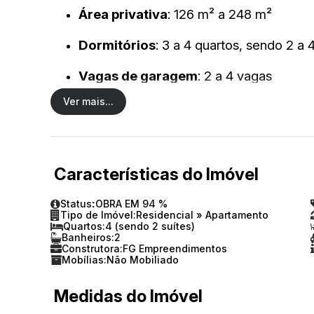
Área privativa
:
126 m² a 248 m²
Dormitórios
:
3 a 4 quartos, sendo 2 a 4
Vagas de garagem
:
2 a 4 vagas
Ver mais...
Diferenciais
:
Living integrado, infraes
padrão
Áreas comuns
:
Piscinas, spa, sauna, 
Características do Imóvel
brinquedoteca, playground, quadra polie
massagem, hidromassagem
Status:
OBRA EM 94 %
Tipo de Imóvel:
Residencial
»
Apartamento
Quartos:
4 (sendo 2 suítes)
Banheiros:
2
Construtora:
FG Empreendimentos
Mobílias:
Não Mobiliado
Medidas do Imóvel