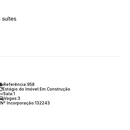
 suítes
trutura para automação, acabamento de alto
academia, salão de festas, espaço gourmet,
sportiva, sala de jogos, espaço beauty, sala de
Referência:
958
Estágio do Imóvel:
Em Construção
Sala:
1
Vagas:
3
Nº Incorporação:
132243