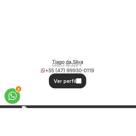
Rua Projetada A, SN, Santa Regina, Camboriú, Santa
Catarina, Brasil
Tiago da Silva
CRECI
19.329-F
+55 (47) 99930-0119
3
Desde 2011 oferecendo soluções
completas em administração, aluguel