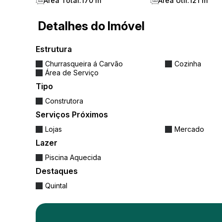
Área Total:
170 m²
Área Útil:
121 m²
Infraestrutura para água quente e espera
Detalhes do Imóvel
Hidrômetro e gás individuais
2 vagas de garagem
Estrutura
Churrasqueira á Carvão
Cozinha
Infraestrutura do condomínio:
Área de Serviço
Tipo
Espaço gourmet
Construtora
Estar social
Serviços Próximos
Lojas
Mercado
Lazer
Piscina Aquecida
Destaques
Quintal