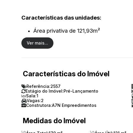
Características das unidades:
Área privativa de 121,93m²
Ver mais...
2 dormitórios, sendo 1 suíte
Living integrado
Cozinha e área de serviço
Características do Imóvel
Varanda gourmet com churrasqueira
Referência:
2557
Estágio do Imóvel:
Pré-Lançamento
Ofurô
Sala:
1
Vagas:
2
Construtora:
A7N Empreedimentos
Lavabo e banheiro social
Medidas do Imóvel
Acabamento em gesso