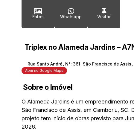
Fotos
Whatsapp
Triplex no Alameda Jardins – 
Rua Santo André
,
N°:
361
,
São Francisco de Assis
,
Abrir no Google Maps
Sobre o Imóvel
O Alameda Jardins é um empreendimento resi
São Francisco de Assis, em Camboriú, SC.
D
projeto tem início de obras previsto para J
2026.