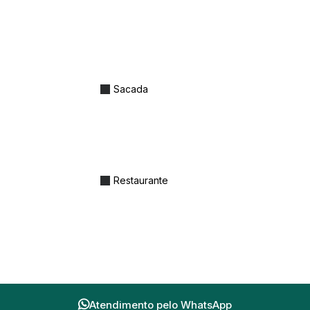
 para split
Sacada
Restaurante
Atendimento pelo
WhatsApp