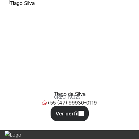
Avenida Brasil, 3151, 88330-060, Centro, Balneário
Camboriú, Santa Catarina, Brasil
Tiago da Silva
CRECI
19.329-F
+55 (47) 99930-0119