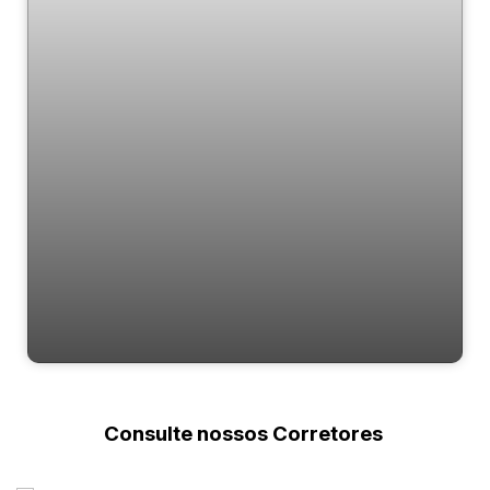
Apartamento de Luxo na Quadra-Mar |
Alaia Embraed | 4 Suítes e Lazer Completo
Consulte nossos Corretores