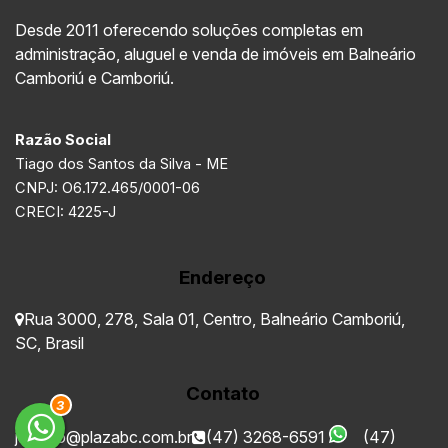
Desde 2011 oferecendo soluções completas em
administração, aluguel e venda de imóveis em Balneário
Camboriú e Camboriú.
Razão Social
Tiago dos Santos da Silva - ME
CNPJ: O6.172.465/0001-06
CRECI: 4225-J
Endereço
Rua 3000
,
278
,
Sala 01
,
Centro
,
Balneário Camboriú
,
SC
,
Brasil
Contato
3
juridico@plazabc.com.br
(47) 3268-6591
(47)