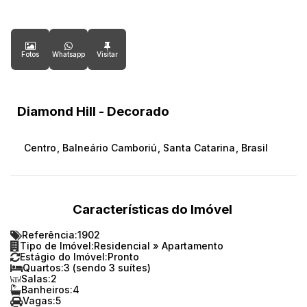
Fotos
Whatsapp
Diamond Hill - Decorado
Centro
,
Balneário Camboriú
,
Santa Catarina
,
Brasil
Características do Imóvel
Referência:
1902
Tipo de Imóvel:
Residencial
»
Apartamento
Estágio do Imóvel:
Pronto
Quartos:
3 (sendo 3 suítes)
Salas:
2
Banheiros:
4
Vagas:
5