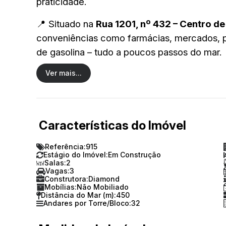
praticidade.
📍 Situado na
Rua 1201, nº 432 – Centro d
conveniências como farmácias, mercados, pad
de gasolina – tudo a poucos passos do mar.
🛋️
Ver mais...
Diferenciais do Apartamento:
4 suítes confortáveis
Lavabo elegante
Características do Imóvel
Cozinha ampla e funcional
Referência:
915
Estágio do Imóvel:
Em Construção
Living com vista panorâmica
Salas:
2
Vagas:
3
Construtora:
Diamond
Churrasqueira
Mobílias:
Não Mobiliado
Distância do Mar (m):
450
Andares por Torre/Bloco:
32
Área de serviço independente