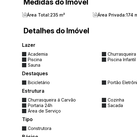
Medidas do Imóvel
Acabamentos em porcelanato classe A
Área Total:
Rebaixamento em gesso com negativo
235 m²
Área Privada:
174 
Espera para automação e vídeo porteir
Detalhes do Imóvel
3 vagas de garagem privativas
Lazer
Academia
Churrasqueira
🎯
Estrutura completa do empreendiment
Piscina
Piscina Infantil
Sauna
Piscinas (adulta, infantil e térmica) + b
Destaques
Academia equipada
Bicicletário
Portão Eletrôn
Estrutura
Sauna, spa e espaço zen
Churrasqueira á Carvão
Cozinha
Portaria 24h
Sacada
Salão de festas e espaço gourmet
Área de Serviço
Tipo
Brinquedoteca e playground
Construtora
Espaço automotivo e bicicletário
Básico