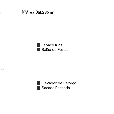
m²
Área Útil:
235 m²
o
Espaço Kids
o:
Salão de Festas
ar molhado
ico
Elevador de Serviço
Sacada Fechada