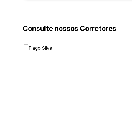
Consulte nossos Corretores
Rua 3140, 244, 88330-323, Centro, Balneário
Camboriú, Santa Catarina, Brasil