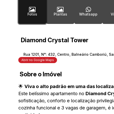
Fotos
Plantas
Whatsapp
Diamond Crystal Tower
Rua 1201
,
N°:
432
,
Centro
,
Balneário Camboriú
,
Sa
Abrir no Google Maps
Sobre o Imóvel
🌟
Viva o alto padrão em uma das localiz
Este belíssimo apartamento no
Diamond Cr
sofisticação, conforto e localização privileg
cozinha funcional e 3 vagas de garagem, é i