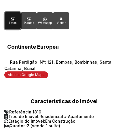
Fotos
Plantas
Whatsapp
Continente Europeu
Rua Perdigão
,
N°:
121
,
Bombas
,
Bombinhas
,
Santa
Catarina
,
Brasil
Abrir no Google Maps
Características do Imóvel
Referência:
1810
Tipo de Imóvel:
Residencial
»
Apartamento
Estágio do Imóvel:
Em Construção
Quartos:
2 (sendo 1 suíte)