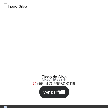
Rua 3750, 75, 88330-194, Centro, Balneário Camboriú,
Santa Catarina, Brasil
Tiago da Silva
CRECI
19.329-F
+55 (47) 99930-0119