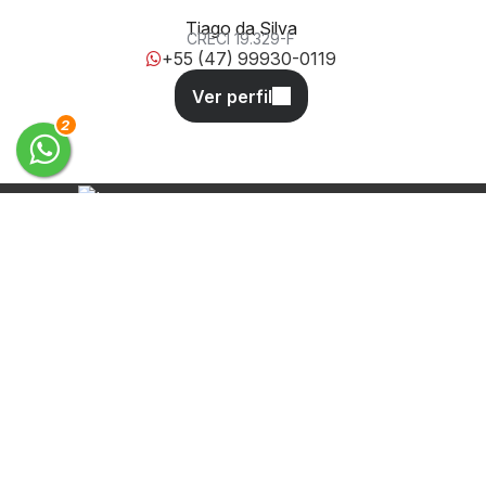
Tiago da Silva
CRECI
19.329-F
+55 (47) 99930-0119
3
Desde 2011 oferecendo soluções
completas em administração, aluguel
e venda de imóveis em Balneário
Camboriú e Camboriú.