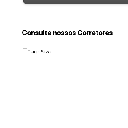
Consulte nossos Corretores
Rua 3000, 516, 88330-334, Centro, Balneário
Camboriú, Santa Catarina, Brasil