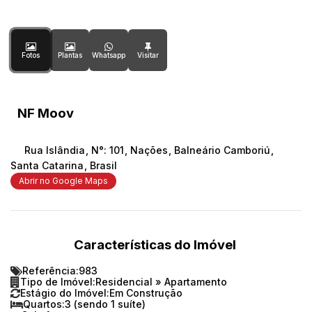
Fotos
Plantas
Whatsapp
NF Moov
Rua Islândia
,
N°:
101
,
Nações
,
Balneário Camboriú
,
Santa Catarina
,
Brasil
Abrir no Google Maps
Características do Imóvel
Referência:
983
Tipo de Imóvel:
Residencial
»
Apartamento
Estágio do Imóvel:
Em Construção
Quartos:
3 (sendo 1 suíte)