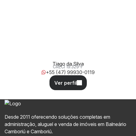
Rua Itália, 333, 88338-260, Nações, Balneário Camboriú,
Santa Catarina, Brasil
Tiago da Silva
CRECI
19.329-F
+55 (47) 99930-0119
Desde 2011 oferecendo soluções completas em
administração, aluguel e venda de imóveis em Balneário
Camboriú e Camboriú.