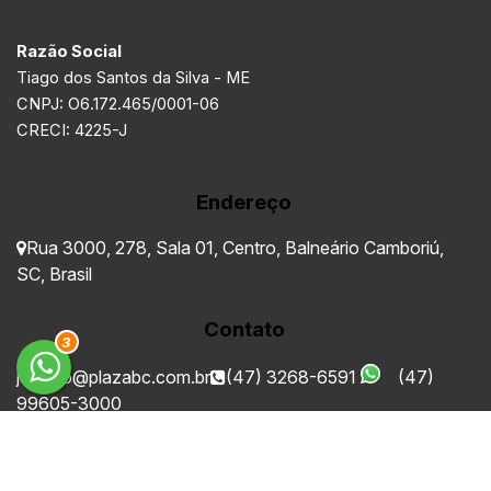
Razão Social
Tiago dos Santos da Silva - ME
CNPJ: O6.172.465/0001-06
CRECI: 4225-J
Endereço
Rua 3000
,
278
,
Sala 01
,
Centro
,
Balneário Camboriú
,
SC
,
Brasil
Contato
3
juridico@plazabc.com.br
(47) 3268-6591
(47)
99605-3000