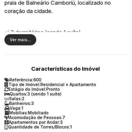
praia de Balneário Camboriú, localizado no
coração da cidade.
✅ 3 dormitórios (sendo 1 suíte)
✅ 3 banheiros
Ver mais...
✅ 2 salas amplas
✅ 1 vaga de garagem
📐 110m² de área privativa | 240m² de área total
Características do Imóvel
Referência:
600
Tipo de Imóvel:
Residencial
»
Apartamento
Imóvel ideal para quem busca conforto e
Estágio do Imóvel:
Pronto
praticidade em uma das regiões mais valorizadas
Quartos:
3 (sendo 1 suíte)
Salas:
2
da cidade.
Banheiros:
3
Vaga:
1
🌴Baixa temporada: R$ 1.000,00 a diária
Mobílias:
Mobiliado
Acomodação de Pessoas:
7
🌴Alta temporada: R$ 1.650,00 a diária
Apartamentos por Andar:
3
Quantidade de Torres/Blocos:
1