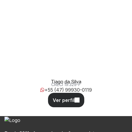
Rua 101, 66, 88330-687, Centro, Balneário Camboriú, Santa
Catarina, Brasil
Tiago da Silva
CRECI
19.329-F
+55 (47) 99930-0119