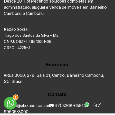
Desde 2011 oferecendo soluções completas em
administração, aluguel e venda de imóveis em Balneário
Camboriú e Camboriú.
Razão Social
Tiago dos Santos da Silva - ME
CNPJ: O6.172.465/0001-06
CRECI: 4225-J
Endereço
Rua 3000
,
278
,
Sala 01
,
Centro
,
Balneário Camboriú
,
SC
,
Brasil
Contato
3
juridico@plazabc.com.br
(47) 3268-6591
(47)
99605-3000