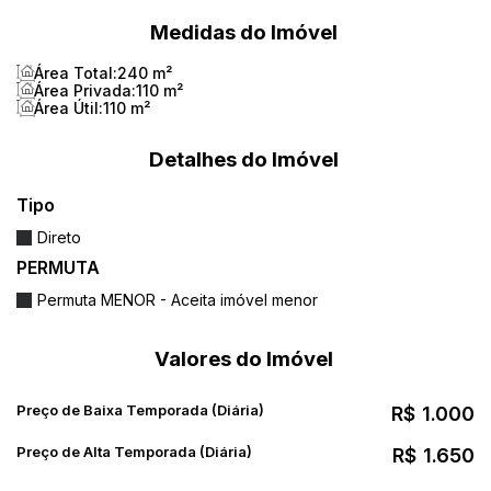
Medidas do Imóvel
📆
Pacote especial – Natal e Réveillon
➡️ Período: 25/12/2025 a 05/01/2026
Área Total:
240 m²
Área Privada:
110 m²
➡️ Valor total: R$ 20.300,00
Área Útil:
110 m²
🔸 Pacote válido para até 8 pessoas
Detalhes do Imóvel
✨ Garanta já sua reserva e aproveite momentos
Tipo
inesquecíveis em Balneário Camboriú. Entre em
Direto
contato agora mesmo e não perca essa
PERMUTA
oportunidade!
Permuta MENOR - Aceita imóvel menor
Valores do Imóvel
Preço de Baixa Temporada (Diária)
R$
1.000
Preço de Alta Temporada (Diária)
R$
1.650