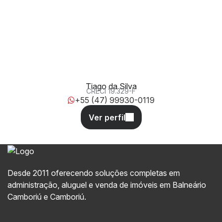
Rua Dom Gregório, 88337-080, Vila Real, Balneário
Camboriú, Santa Catarina, Brasil
Tiago da Silva
CRECI
19.329-F
+55 (47) 99930-0119
Desde 2011 oferecendo soluções completas em
administração, aluguel e venda de imóveis em Balneário
Camboriú e Camboriú.