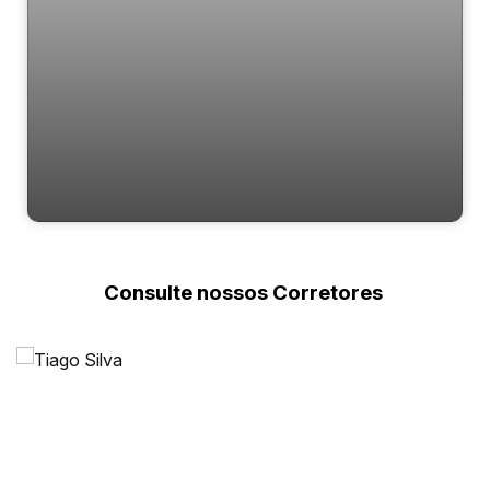
2 Dormitórios | Apartamento para Venda |
Na Vila Real Balneario Camboriú
Consulte nossos Corretores