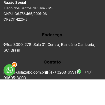
Razão Social
Tiago dos Santos da Silva - ME
CNPJ: O6.172.465/0001-06
CRECI: 4225-J
Endereço
Rua 3000
,
278
,
Sala 01
,
Centro
,
Balneário Camboriú
,
SC
,
Brasil
Contato
3
juridico@plazabc.com.br
(47) 3268-6591
(47)
99605-3000