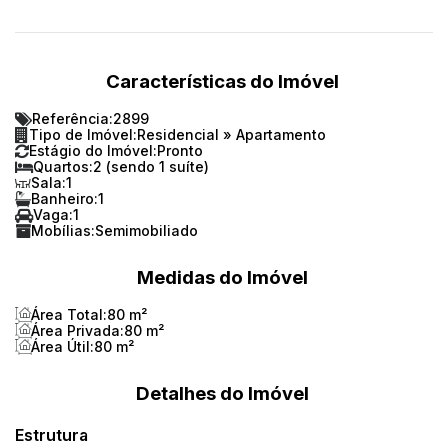
Características do Imóvel
Referência:
2899
Tipo de Imóvel:
Residencial
»
Apartamento
Estágio do Imóvel:
Pronto
Quartos:
2 (sendo 1 suíte)
Sala:
1
Banheiro:
1
Vaga:
1
Mobílias:
Semimobiliado
Medidas do Imóvel
Área Total:
80 m²
Área Privada:
80 m²
Área Útil:
80 m²
Detalhes do Imóvel
Estrutura