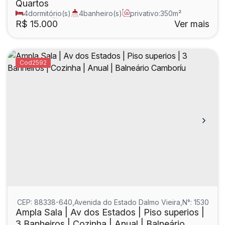
Quartos
4
dormitório(s)
4
banheiro(s)
privativo:
350m²
2
sala(s)
3
suíte(s)
R$
15.000
Ver mais
2592
CEP: 88338-640
,
Avenida do Estado Dalmo Vieira
,
N°:
1530
,
Arir
Ampla Sala | Av dos Estados | Piso superios |
3 Banheiros | Cozinha | Anual | Balneário