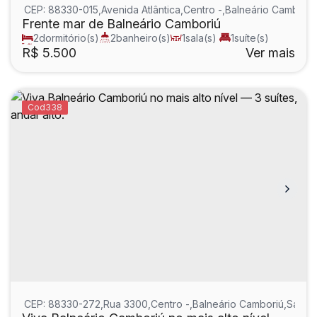
CEP: 88330-015
,
Avenida Atlântica
,
Centro
,
Balneário Camboriú
Frente mar de Balneário Camboriú
2
dormitório(s)
2
banheiro(s)
1
sala(s)
1
suíte(s)
total:
100m²
R$
5.500
Ver mais
338
CEP: 88330-272
,
Rua 3300
,
Centro
,
Balneário Camboriú
,
Santa 