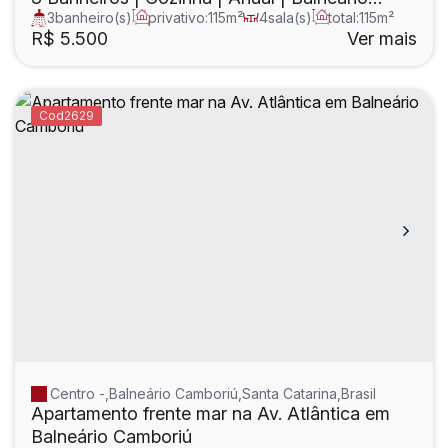
3
banheiro(s)
privativo:
115m²
4
sala(s)
total:
115m²
Camboríu
útil:
115m²
R$
5.500
Ver mais
2629
Centro
,
Balneário Camboriú
,
Santa Catarina
,
Brasil
Apartamento frente mar na Av. Atlântica em
Balneário Camboriú