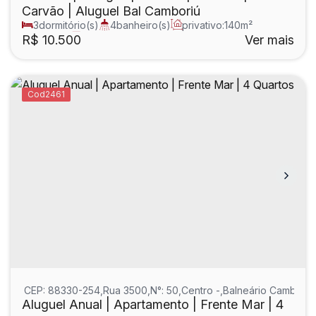
Carvão | Aluguel Bal Camboriú
3
dormitório(s)
4
banheiro(s)
privativo:
140m²
1
sala(s)
3
suíte(s)
R$
10.500
Ver mais
2461
CEP: 88330-254
,
Rua 3500
,
N°:
50
,
Centro
,
Balneário Camboriú
Aluguel Anual | Apartamento | Frente Mar | 4