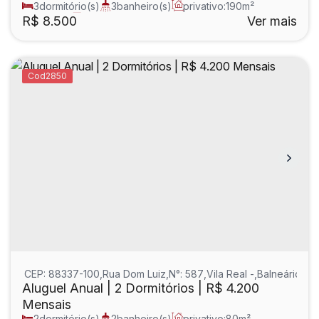
3
dormitório(s)
3
banheiro(s)
privativo:
190m²
1
sala(s)
2
suíte(s)
R$
8.500
Ver mais
2850
CEP: 88337-100
,
Rua Dom Luiz
,
N°:
587
,
Vila Real
,
Balneário Ca
Aluguel Anual | 2 Dormitórios | R$ 4.200
Mensais
2
dormitório(s)
2
banheiro(s)
privativo:
80m²