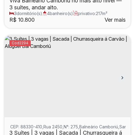
Viva Balneário Camboriú no mais alto nível —
3 suítes, andar alto.
3
dormitório(s)
4
banheiro(s)
privativo:
217m²
1
sala(s)
3
suíte(s)
R$
10.800
Ver mais
2294
CEP: 88330-410
,
Rua 2450
,
N°:
275
,
Balneário Camboriú
,
Santa C
3 Suítes | 3 vagas | Sacada | Churrasqueira á