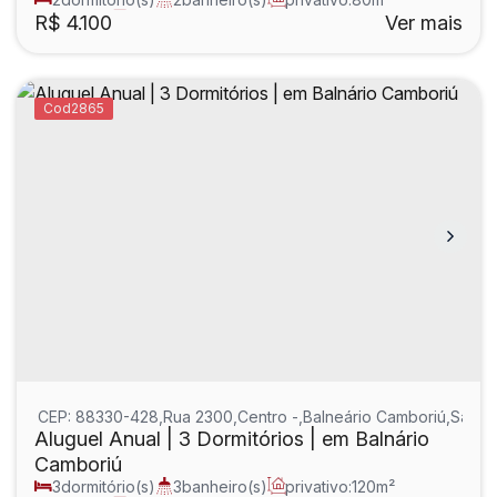
1
sala(s)
1
suíte(s)
R$
4.100
Ver mais
2865
CEP: 88330-428
,
Rua 2300
,
Centro
,
Balneário Camboriú
,
Santa 
Aluguel Anual | 3 Dormitórios | em Balnário
Camboriú
3
dormitório(s)
3
banheiro(s)
privativo:
120m²