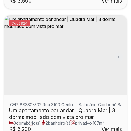
R$
3.500
Ver mais
2924
CEP: 88330-302
,
Rua 3100
,
Centro
,
Balneário Camboriú
,
Santa 
Um apartamento por andar | Quadra Mar | 3
dorms mobiliado com vista pro mar
3
dormitório(s)
2
banheiro(s)
privativo:
107m²
1
sala(s)
1
suíte(s)
R$
6.200
Ver mais