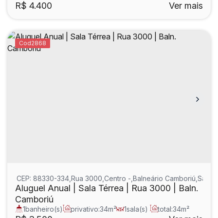
1
sala(s)
1
suíte(s)
R$
4.400
Ver mais
2868
CEP: 88330-334
,
Rua 3000
,
Centro
,
Balneário Camboriú
,
Santa 
Aluguel Anual | Sala Térrea | Rua 3000 | Baln.
Camboriú
1
banheiro(s)
privativo:
34m²
1
sala(s)
total:
34m²